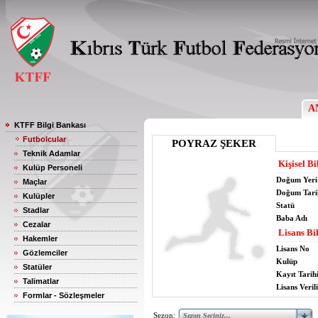
A
KTFF Bilgi Bankası
Futbolcular
POYRAZ ŞEKER
Teknik Adamlar
Kişisel Bi
Kulüp Personeli
Doğum Yeri
Maçlar
Doğum Tari
Kulüpler
Statü
Stadlar
Baba Adı
Cezalar
Lisans Bil
Hakemler
Lisans No
Gözlemciler
Kulüp
Statüler
Kayıt Tarih
Talimatlar
Lisans Verili
Formlar - Sözleşmeler
Sezon: