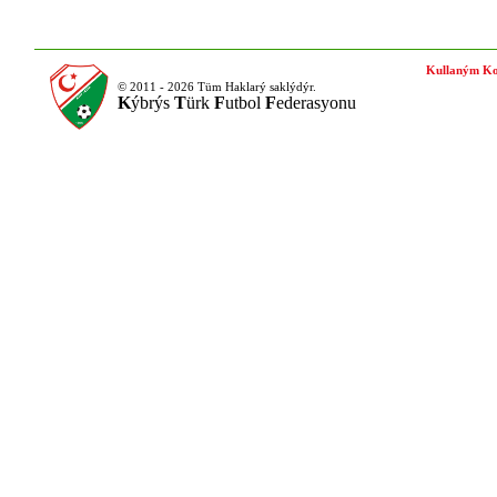
Kullaným Ko
© 2011 - 2026 Tüm Haklarý saklýdýr.
K
ýbrýs
T
ürk
F
utbol
F
ederasyonu