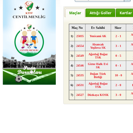
Maçlar
Attığı Goller
Kartlar
Maç No
Ev Sahibi
Skor
A
1)
25035
Yenicami AK
2 - 1
Alsancak
A
2)
24554
3 - 1
Yeşilova SK
Ağırdağ Boğaz
3)
24549
0 - 5
TSK
Girne Halk Evi
A
4)
24546
0 - 1
SK
Doğan Türk
A
5)
24535
10 - 0
Birliği
Ağırdağ Boğaz
6)
24531
2 - 0
TSK
A
7)
24527
Düzkaya KOSK
3 - 0