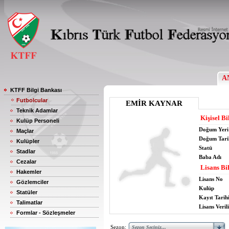
A
KTFF Bilgi Bankası
Futbolcular
EMİR KAYNAR
Teknik Adamlar
Kişisel Bi
Kulüp Personeli
Doğum Yeri
Maçlar
Doğum Tari
Kulüpler
Statü
Stadlar
Baba Adı
Cezalar
Lisans Bil
Hakemler
Lisans No
Gözlemciler
Kulüp
Statüler
Kayıt Tarih
Talimatlar
Lisans Verili
Formlar - Sözleşmeler
Sezon: