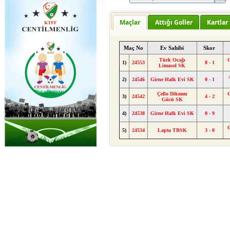
Maçlar
Attığı Goller
Kartlar
Maç No
Ev Sahibi
Skor
Türk Ocağı
G
1)
24553
8 - 1
Limasol SK
2)
24546
Girne Halk Evi SK
0 - 1
Çello Dikmen
G
3)
24542
4 - 2
Gücü SK
4)
24538
Girne Halk Evi SK
0 - 9
G
5)
24534
Lapta TBSK
3 - 0