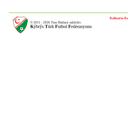
Kullaným Ko
© 2011 - 2026 Tüm Haklarý saklýdýr.
K
ýbrýs
T
ürk
F
utbol
F
ederasyonu