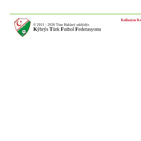
Kullaným Ko
© 2011 - 2026 Tüm Haklarý saklýdýr.
K
ýbrýs
T
ürk
F
utbol
F
ederasyonu