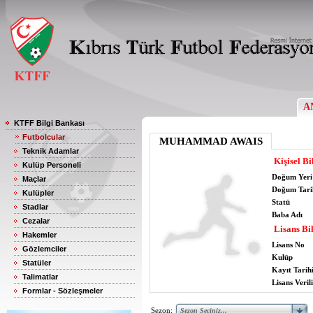
A
KTFF Bilgi Bankası
Futbolcular
MUHAMMAD AWAIS
Teknik Adamlar
Kişisel Bi
Kulüp Personeli
Doğum Yeri
Maçlar
Doğum Tari
Kulüpler
Statü
Stadlar
Baba Adı
Cezalar
Lisans Bil
Hakemler
Lisans No
Gözlemciler
Kulüp
Statüler
Kayıt Tarih
Talimatlar
Lisans Verili
Formlar - Sözleşmeler
Sezon: