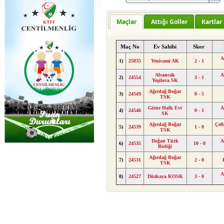
Maçlar
Attığı Goller
Kartlar
Maç No
Ev Sahibi
Skor
A
1)
25035
Yenicami AK
2 - 1
Alsancak
A
2)
24554
3 - 1
Yeşilova SK
Ağırdağ Boğaz
3)
24549
0 - 5
TSK
Girne Halk Evi
A
4)
24546
0 - 1
SK
Ağırdağ Boğaz
Çel
5)
24539
1 - 0
TSK
Doğan Türk
A
6)
24535
10 - 0
Birliği
Ağırdağ Boğaz
7)
24531
2 - 0
TSK
A
8)
24527
Düzkaya KOSK
3 - 0