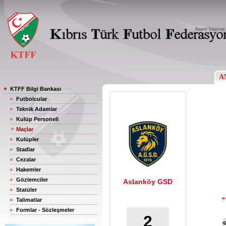
A
KTFF Bilgi Bankası
Futbolcular
Teknik Adamlar
Kulüp Personeli
Maçlar
Kulüpler
Stadlar
Cezalar
Hakemler
Gözlemciler
Aslanköy GSD
Statüler
Talimatlar
Formlar - Sözleşmeler
2