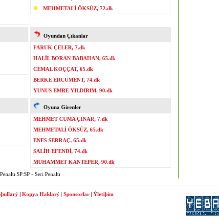
MEHMETALİ ÖKSÜZ, 72.dk
Oyundan Çıkanlar
FARUK ÇELER, 7.dk
HALİL BORAN BABAHAN, 65.dk
CEMAL KOÇÇAT, 65.dk
BERKE ERCÜMENT, 74.dk
YUNUS EMRE YILDIRIM, 90.dk
Oyuna Girenler
MEHMET CUMA ÇINAR, 7.dk
MEHMETALİ ÖKSÜZ, 65.dk
ENES SERRAÇ, 65.dk
SALİH EFENDİ, 74.dk
MUHAMMET KANTEPER, 90.dk
enaltı SP:SP - Seri Penaltı
þullarý
|
Kopya Haklarý
|
Sponsorlar
|
Ýletiþim