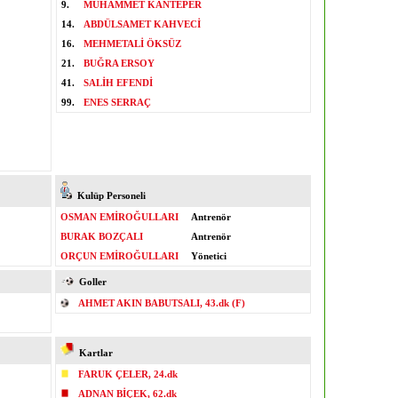
9.
MUHAMMET KANTEPER
14.
ABDÜLSAMET KAHVECİ
16.
MEHMETALİ ÖKSÜZ
21.
BUĞRA ERSOY
41.
SALİH EFENDİ
99.
ENES SERRAÇ
Kulüp Personeli
OSMAN EMİROĞULLARI
Antrenör
BURAK BOZÇALI
Antrenör
ORÇUN EMİROĞULLARI
Yönetici
Goller
AHMET AKIN BABUTSALI, 43.dk (F)
Kartlar
FARUK ÇELER, 24.dk
ADNAN BİÇEK, 62.dk