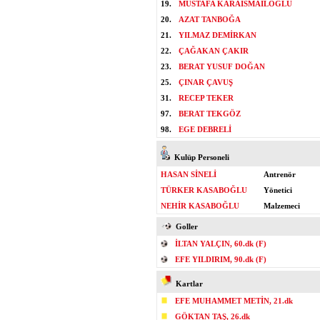
19.
MUSTAFA KARAİSMAİLOĞLU
20.
AZAT TANBOĞA
21.
YILMAZ DEMİRKAN
22.
ÇAĞAKAN ÇAKIR
23.
BERAT YUSUF DOĞAN
25.
ÇINAR ÇAVUŞ
31.
RECEP TEKER
97.
BERAT TEKGÖZ
98.
EGE DEBRELİ
Kulüp Personeli
HASAN SİNELİ
Antrenör
TÜRKER KASABOĞLU
Yönetici
NEHİR KASABOĞLU
Malzemeci
Goller
İLTAN YALÇIN, 60.dk (F)
EFE YILDIRIM, 90.dk (F)
Kartlar
EFE MUHAMMET METİN, 21.dk
GÖKTAN TAŞ, 26.dk