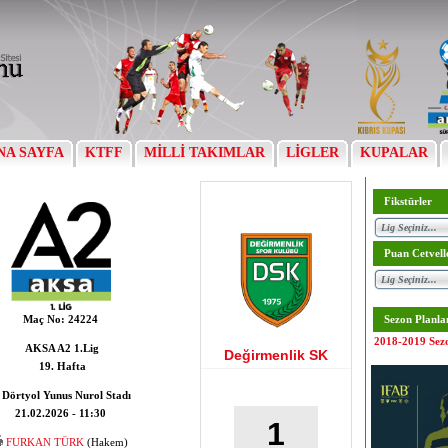
NA SAYFA
KTFF
MİLLİ TAKIMLAR
LİGLER
KUPALAR
Fikstürler
Puan Cetvell
Maç No:
24224
Sezon Planla
2018-2019 Sez
AKSA A2 1.Lig
Değirmenlik SK
19. Hafta
Dörtyol Yunus Nurol Stadı
21.02.2026 - 11:30
1
FURKAN TÜRK
(Hakem)