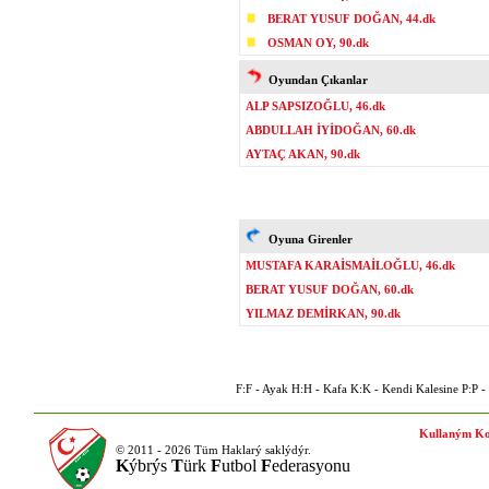
BERAT YUSUF DOĞAN, 44.dk
OSMAN OY, 90.dk
Oyundan Çıkanlar
ALP SAPSIZOĞLU, 46.dk
ABDULLAH İYİDOĞAN, 60.dk
AYTAÇ AKAN, 90.dk
Oyuna Girenler
MUSTAFA KARAİSMAİLOĞLU, 46.dk
BERAT YUSUF DOĞAN, 60.dk
YILMAZ DEMİRKAN, 90.dk
F:F - Ayak H:H - Kafa K:K - Kendi Kalesine P:P - P
Kullaným Ko
© 2011 - 2026 Tüm Haklarý saklýdýr.
K
ýbrýs
T
ürk
F
utbol
F
ederasyonu