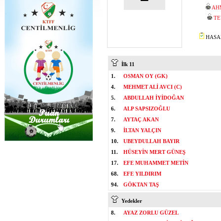
AH
TE
HASAN
İlk 11
1.
OSMAN OY (GK)
4.
MEHMET ALİ AVCI (C)
5.
ABDULLAH İYİDOĞAN
6.
ALP SAPSIZOĞLU
7.
AYTAÇ AKAN
9.
İLTAN YALÇIN
10.
UBEYDULLAH BAYIR
11.
HÜSEYİN MERT GÜNEŞ
17.
EFE MUHAMMET METİN
68.
EFE YILDIRIM
94.
GÖKTAN TAŞ
Yedekler
8.
AYAZ ZORLU GÜZEL