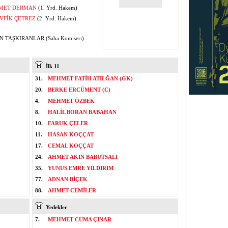
MET DERMAN
(1. Yrd. Hakem)
VFİK ÇETREZ
(2. Yrd. Hakem)
 TAŞKIRANLAR (Saha Komiseri)
İlk 11
31.
MEHMET FATİH ATILĞAN (GK)
20.
BERKE ERCÜMENT (C)
4.
MEHMET ÖZBEK
8.
HALİL BORAN BABAHAN
10.
FARUK ÇELER
11.
HASAN KOÇÇAT
17.
CEMAL KOÇÇAT
24.
AHMET AKIN BABUTSALI
35.
YUNUS EMRE YILDIRIM
77.
ADNAN BİÇEK
88.
AHMET CEMİLER
Yedekler
7.
MEHMET CUMA ÇINAR