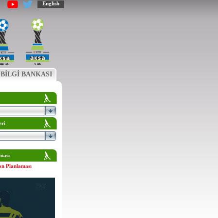
English
BİLGİ BANKASI
eri
ması
on Planlaması