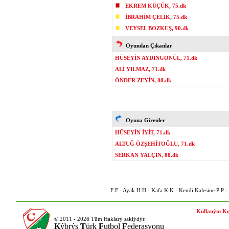
EKREM KÜÇÜK, 75.dk
İBRAHİM ÇELİK, 75.dk
VEYSEL BOZKUŞ, 90.dk
Oyundan Çıkanlar
HÜSEYİN AYDINGÖNÜL, 71.dk
ALİ YILMAZ, 71.dk
ÖNDER ZEYİN, 88.dk
Oyuna Girenler
HÜSEYİN İYİT, 71.dk
ALTUĞ ÖZŞEHİTOĞLU, 71.dk
SERKAN YALÇIN, 88.dk
F:F - Ayak H:H - Kafa K:K - Kendi Kalesine P:P - P
Kullaným Ko
© 2011 - 2026 Tüm Haklarý saklýdýr.
K
ýbrýs
T
ürk
F
utbol
F
ederasyonu