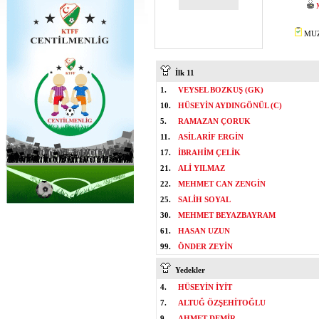
MUZA
İlk 11
1.
VEYSEL BOZKUŞ (GK)
10.
HÜSEYİN AYDINGÖNÜL (C)
5.
RAMAZAN ÇORUK
11.
ASİL ARİF ERGİN
17.
İBRAHİM ÇELİK
21.
ALİ YILMAZ
22.
MEHMET CAN ZENGİN
25.
SALİH SOYAL
30.
MEHMET BEYAZBAYRAM
61.
HASAN UZUN
99.
ÖNDER ZEYİN
Yedekler
4.
HÜSEYİN İYİT
7.
ALTUĞ ÖZŞEHİTOĞLU
9.
AHMET DEMİR