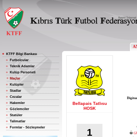
A
KTFF Bilgi Bankası
Futbolcular
Teknik Adamlar
Kulüp Personeli
Maçlar
Kulüpler
Stadlar
Cezalar
Digitu
Hakemler
Bellapais Tatlısu
HOSK
Gözlemciler
Statüler
Talimatlar
Formlar - Sözleşmeler
1
G