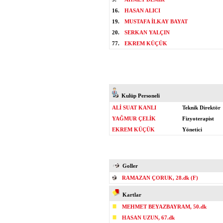
16.
HASAN ALICI
19.
MUSTAFA İLKAY BAYAT
20.
SERKAN YALÇIN
77.
EKREM KÜÇÜK
Kulüp Personeli
ALİ SUAT KANLI
Teknik Direktör
YAĞMUR ÇELİK
Fizyoterapist
EKREM KÜÇÜK
Yönetici
Goller
RAMAZAN ÇORUK, 28.dk (F)
Kartlar
MEHMET BEYAZBAYRAM, 50.dk
HASAN UZUN, 67.dk