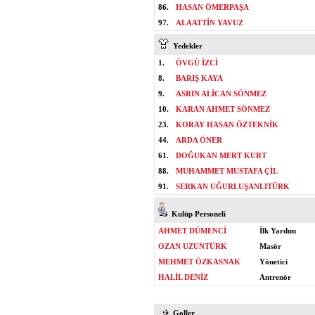
86.
HASAN ÖMERPAŞA
97.
ALAATTİN YAVUZ
Yedekler
1.
ÖVGÜ İZCİ
8.
BARIŞ KAYA
9.
ASRIN ALİCAN SÖNMEZ
10.
KARAN AHMET SÖNMEZ
23.
KORAY HASAN ÖZTEKNİK
44.
ARDA ÖNER
61.
DOĞUKAN MERT KURT
88.
MUHAMMET MUSTAFA ÇİL
91.
SERKAN UĞURLUŞANLITÜRK
Kulüp Personeli
AHMET DÜMENCİ
İlk Yardım
OZAN UZUNTÜRK
Masör
MEHMET ÖZKASNAK
Yönetici
HALİL DENİZ
Antrenör
Goller