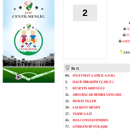
2
Y
F
ABD
ERSO
İlk 11
84.
SÜLEYMAN ÇAMLICA (GK)
5.
HALİL İBRAHİM UÇAR (C)
7.
HÜSEYİN ARİFOĞLU
11.
ABOUBACAR BEMBA SANGARE
15.
MURAT ÖLÇER
19.
LAURENT MENDY
27.
TAHİR GAZİ
45.
ISSA CONSTANTINIDES
77.
GÖRKEM BÜYÜKAŞIK