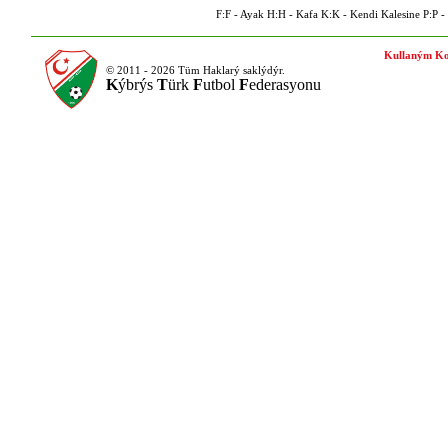
F:F - Ayak H:H - Kafa K:K - Kendi Kalesine P:P - P
Kullaným Ko
© 2011 - 2026 Tüm Haklarý saklýdýr.
K
ýbrýs
T
ürk
F
utbol
F
ederasyonu