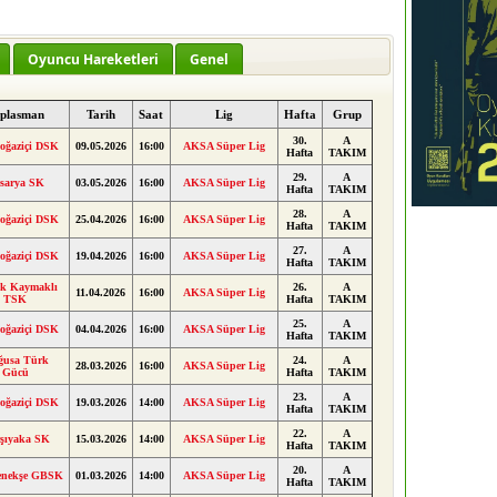
Oyuncu Hareketleri
Genel
plasman
Tarih
Saat
Lig
Hafta
Grup
30.
A
oğaziçi DSK
09.05.2026
16:00
AKSA Süper Lig
Hafta
TAKIM
29.
A
sarya SK
03.05.2026
16:00
AKSA Süper Lig
Hafta
TAKIM
28.
A
oğaziçi DSK
25.04.2026
16:00
AKSA Süper Lig
Hafta
TAKIM
27.
A
oğaziçi DSK
19.04.2026
16:00
AKSA Süper Lig
Hafta
TAKIM
k Kaymaklı
26.
A
11.04.2026
16:00
AKSA Süper Lig
TSK
Hafta
TAKIM
25.
A
oğaziçi DSK
04.04.2026
16:00
AKSA Süper Lig
Hafta
TAKIM
ğusa Türk
24.
A
28.03.2026
16:00
AKSA Süper Lig
Gücü
Hafta
TAKIM
23.
A
oğaziçi DSK
19.03.2026
14:00
AKSA Süper Lig
Hafta
TAKIM
22.
A
şıyaka SK
15.03.2026
14:00
AKSA Süper Lig
Hafta
TAKIM
20.
A
nekşe GBSK
01.03.2026
14:00
AKSA Süper Lig
Hafta
TAKIM