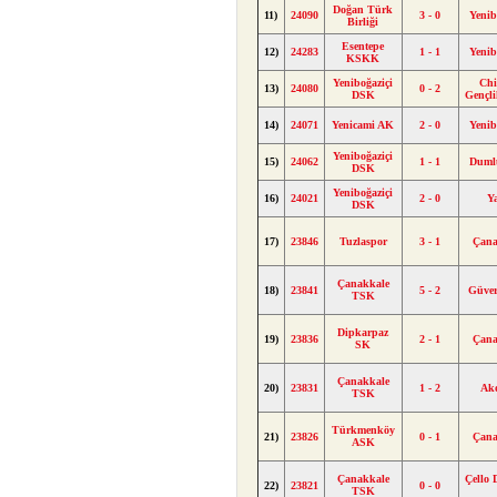
Doğan Türk
11)
24090
3 - 0
Yenib
Birliği
Esentepe
12)
24283
1 - 1
Yenib
KSKK
Yeniboğaziçi
Chi
13)
24080
0 - 2
DSK
Gençl
14)
24071
Yenicami AK
2 - 0
Yenib
Yeniboğaziçi
15)
24062
1 - 1
Duml
DSK
Yeniboğaziçi
16)
24021
2 - 0
Y
DSK
17)
23846
Tuzlaspor
3 - 1
Çan
Çanakkale
18)
23841
5 - 2
Güver
TSK
Dipkarpaz
19)
23836
2 - 1
Çan
SK
Çanakkale
20)
23831
1 - 2
Ak
TSK
Türkmenköy
21)
23826
0 - 1
Çan
ASK
Çanakkale
Çello
22)
23821
0 - 0
TSK