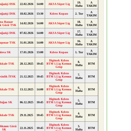
19.
A
oğaziçi DSK
22.02.2026
14:00
AKSA Süper Lig
Hafta
TAKIM
A
oğaziçi DSK
18.02.2026
13:30
Kıbrıs Kupası
2. Tur
TAKIM
na Bazaar
18.
A
14.02.2026
14:00
AKSA Süper Lig
ik Gücü TSK
Hafta
TAKIM
17.
A
oğaziçi DSK
07.02.2026
14:00
AKSA Süper Lig
Hafta
TAKIM
16.
A
upınar TSK
31.01.2026
14:00
AKSA Süper Lig
Hafta
TAKIM
A
alova SK
17.01.2026
13:00
Kıbrıs Kupası
1. Tur
TAKIM
Digiturk Kıbrıs
8.
akkale TSK
28.12.2025
10:45
BTM 1.Lig Kırmızı
BTM
Hafta
Grup
Digiturk Kıbrıs
7.
cinlik İYSK
21.12.2025
10:45
BTM 1.Lig Kırmızı
BTM
Hafta
Grup
Digiturk Kıbrıs
6.
akkale TSK
13.12.2025
14:00
BTM 1.Lig Kırmızı
BTM
Hafta
Grup
Digiturk Kıbrıs
5.
doğan SK
06.12.2025
10:45
BTM 1.Lig Kırmızı
BTM
Hafta
Grup
Digiturk Kıbrıs
4.
akkale TSK
29.11.2025
10:45
BTM 1.Lig Kırmızı
BTM
Hafta
Grup
Digiturk Kıbrıs
 Dikmen Gücü
3.
22.11.2025
10:45
BTM 1.Lig Kırmızı
BTM
SK
Hafta