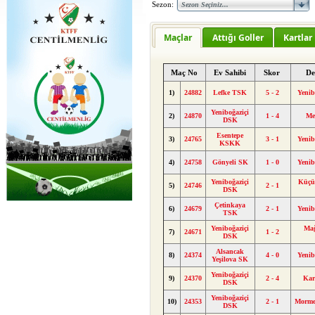
Sezon:
Maçlar
Attığı Goller
Kartlar
Maç No
Ev Sahibi
Skor
De
1)
24882
Lefke TSK
5 - 2
Yenib
Yeniboğaziçi
2)
24870
1 - 4
Me
DSK
Esentepe
3)
24765
3 - 1
Yenib
KSKK
4)
24758
Gönyeli SK
1 - 0
Yenib
Yeniboğaziçi
Küçü
5)
24746
2 - 1
DSK
Çetinkaya
6)
24679
2 - 1
Yenib
TSK
Yeniboğaziçi
Ma
7)
24671
1 - 2
DSK
Alsancak
8)
24374
4 - 0
Yenib
Yeşilova SK
Yeniboğaziçi
9)
24370
2 - 4
Kar
DSK
Yeniboğaziçi
10)
24353
2 - 1
Morme
DSK