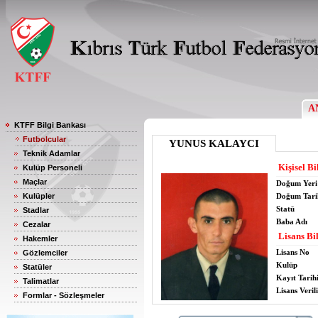
A
KTFF Bilgi Bankası
Futbolcular
YUNUS KALAYCI
Teknik Adamlar
Kişisel Bi
Kulüp Personeli
Maçlar
Doğum Yeri
Kulüpler
Doğum Tari
Statü
Stadlar
Baba Adı
Cezalar
Lisans Bil
Hakemler
Lisans No
Gözlemciler
Kulüp
Statüler
Kayıt Tarih
Talimatlar
Lisans Verili
Formlar - Sözleşmeler