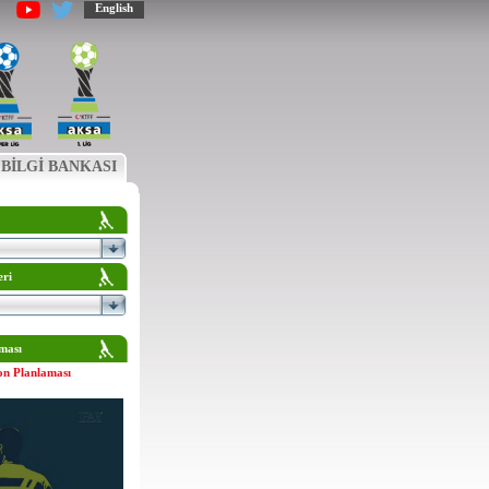
English
BİLGİ BANKASI
eri
ması
on Planlaması