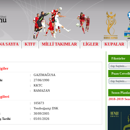
NA SAYFA
KTFF
MİLLİ TAKIMLAR
LİGLER
KUPALAR
Fikstürler
lgiler
Puan Cetvell
:
GAZİMAĞUSA
hi
:
27/06/1990
:
KKTC
:
RAMAZAN
Sezon Planla
gileri
2018-2019 Sez
:
105673
:
Yeniboğaziçi DSK
i
:
30/09/2005
ş Tarihi
:
05/01/2026