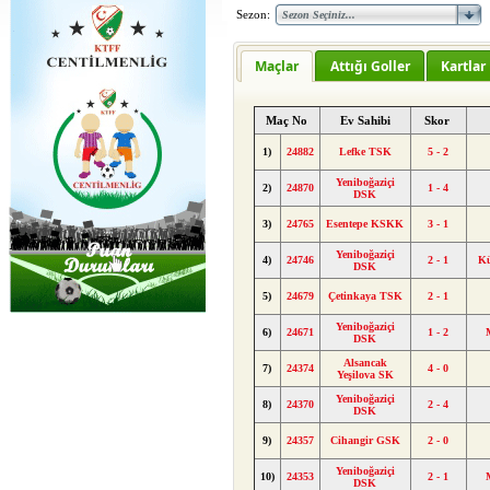
Sezon:
Maçlar
Attığı Goller
Kartlar
Maç No
Ev Sahibi
Skor
1)
24882
Lefke TSK
5 - 2
Yeniboğaziçi
2)
24870
1 - 4
DSK
3)
24765
Esentepe KSKK
3 - 1
Yeniboğaziçi
4)
24746
2 - 1
K
DSK
5)
24679
Çetinkaya TSK
2 - 1
Yeniboğaziçi
6)
24671
1 - 2
DSK
Alsancak
7)
24374
4 - 0
Yeşilova SK
Yeniboğaziçi
8)
24370
2 - 4
DSK
9)
24357
Cihangir GSK
2 - 0
Yeniboğaziçi
10)
24353
2 - 1
DSK