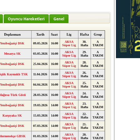
Oyuncu Hareketleri
Genel
Deplasman
Tarih
Saat
Lig
Hafta
Grup
AKSA
30.
A
Yeniboğaziçi DSK
09.05.2026
16:00
Süper Lig
Hafta
TAKIM
AKSA
29.
A
Mesarya SK
03.05.2026
16:00
Süper Lig
Hafta
TAKIM
AKSA
28.
A
Yeniboğaziçi DSK
25.04.2026
16:00
Süper Lig
Hafta
TAKIM
AKSA
26.
A
üçük Kaymaklı TSK
11.04.2026
16:00
Süper Lig
Hafta
TAKIM
AKSA
25.
A
Yeniboğaziçi DSK
04.04.2026
16:00
Süper Lig
Hafta
TAKIM
AKSA
24.
A
Mağusa Türk Gücü
28.03.2026
16:00
Süper Lig
Hafta
TAKIM
AKSA
23.
A
Yeniboğaziçi DSK
19.03.2026
14:00
Süper Lig
Hafta
TAKIM
AKSA
22.
A
Karşıyaka SK
15.03.2026
14:00
Süper Lig
Hafta
TAKIM
AKSA
21.
A
Yeniboğaziçi DSK
07.03.2026
14:00
Süper Lig
Hafta
TAKIM
AKSA
20.
A
Mormenekşe GBSK
01.03.2026
14:00
Süper Lig
Hafta
TAKIM