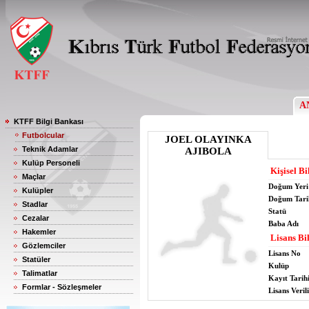
A
KTFF Bilgi Bankası
Futbolcular
JOEL OLAYINKA
Teknik Adamlar
AJIBOLA
Kulüp Personeli
Kişisel Bi
Maçlar
Doğum Yeri
Kulüpler
Doğum Tari
Stadlar
Statü
Cezalar
Baba Adı
Hakemler
Lisans Bil
Gözlemciler
Lisans No
Statüler
Kulüp
Talimatlar
Kayıt Tarih
Formlar - Sözleşmeler
Lisans Verili