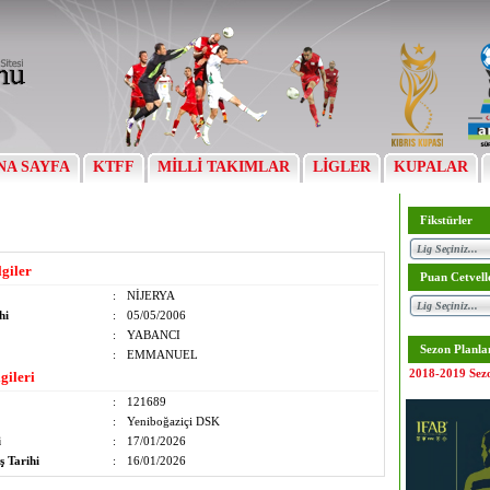
NA SAYFA
KTFF
MİLLİ TAKIMLAR
LİGLER
KUPALAR
Fikstürler
lgiler
Puan Cetvell
:
NİJERYA
hi
:
05/05/2006
:
YABANCI
Sezon Planla
:
EMMANUEL
2018-2019 Sez
gileri
:
121689
:
Yeniboğaziçi DSK
i
:
17/01/2026
ş Tarihi
:
16/01/2026