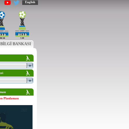
English
BİLGİ BANKASI
eri
ması
on Planlaması