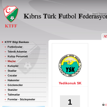
A
KTFF Bilgi Bankası
Futbolcular
Teknik Adamlar
Kulüp Personeli
Maçlar
Kulüpler
Stadlar
Cezalar
Hakemler
Yedikonuk SK
Gözlemciler
Statüler
Talimatlar
1
Formlar - Sözleşmeler
E