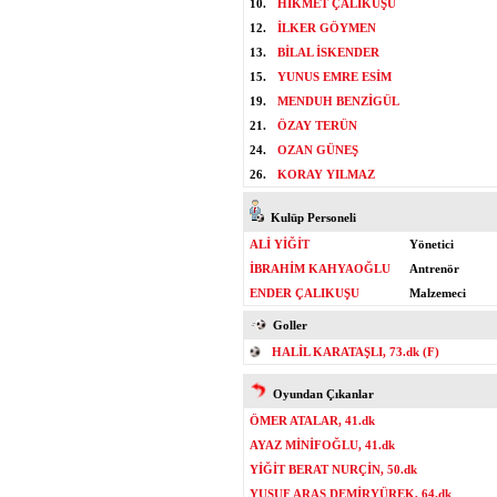
10.
HİKMET ÇALIKUŞU
12.
İLKER GÖYMEN
13.
BİLAL İSKENDER
15.
YUNUS EMRE ESİM
19.
MENDUH BENZİGÜL
21.
ÖZAY TERÜN
24.
OZAN GÜNEŞ
26.
KORAY YILMAZ
Kulüp Personeli
ALİ YİĞİT
Yönetici
İBRAHİM KAHYAOĞLU
Antrenör
ENDER ÇALIKUŞU
Malzemeci
Goller
HALİL KARATAŞLI, 73.dk (F)
Oyundan Çıkanlar
ÖMER ATALAR, 41.dk
AYAZ MİNİFOĞLU, 41.dk
YİĞİT BERAT NURÇİN, 50.dk
YUSUF ARAS DEMİRYÜREK, 64.dk