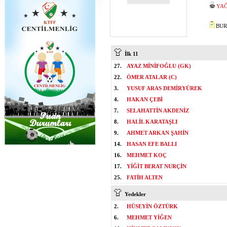
YA
BURA
İlk 11
27.
AYAZ MİNİFOĞLU (GK)
22.
ÖMER ATALAR (C)
3.
YUSUF ARAS DEMİRYÜREK
4.
HAKAN ÇEBİ
7.
SELAHATTİN AKDENİZ
8.
HALİL KARATAŞLI
9.
AHMET ARKAN ŞAHİN
14.
HASAN EFE BALLI
16.
MEHMET KOÇ
17.
YİĞİT BERAT NURÇİN
25.
FATİH ALTEN
Yedekler
2.
HÜSEYİN ÖZTÜRK
6.
MEHMET YİĞEN