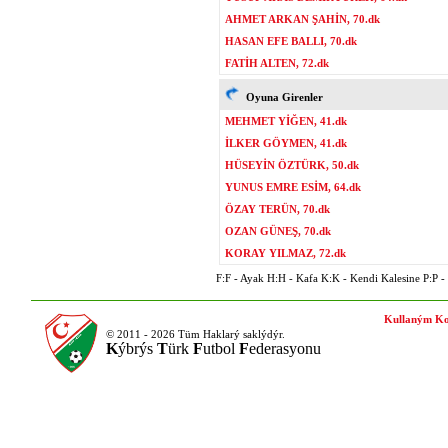
AHMET ARKAN ŞAHİN, 70.dk
HASAN EFE BALLI, 70.dk
FATİH ALTEN, 72.dk
Oyuna Girenler
MEHMET YİĞEN, 41.dk
İLKER GÖYMEN, 41.dk
HÜSEYİN ÖZTÜRK, 50.dk
YUNUS EMRE ESİM, 64.dk
ÖZAY TERÜN, 70.dk
OZAN GÜNEŞ, 70.dk
KORAY YILMAZ, 72.dk
F:F - Ayak H:H - Kafa K:K - Kendi Kalesine P:P - P
Kullaným Ko
© 2011 - 2026 Tüm Haklarý saklýdýr.
K
ýbrýs
T
ürk
F
utbol
F
ederasyonu