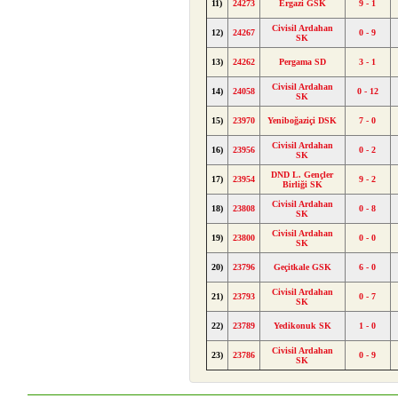
11)
24273
Ergazi GSK
9 - 1
Civisil Ardahan
12)
24267
0 - 9
SK
13)
24262
Pergama SD
3 - 1
Civisil Ardahan
14)
24058
0 - 12
SK
15)
23970
Yeniboğaziçi DSK
7 - 0
Civisil Ardahan
16)
23956
0 - 2
SK
DND L. Gençler
17)
23954
9 - 2
Birliği SK
Civisil Ardahan
18)
23808
0 - 8
SK
Civisil Ardahan
19)
23800
0 - 0
SK
20)
23796
Geçitkale GSK
6 - 0
Civisil Ardahan
21)
23793
0 - 7
SK
22)
23789
Yedikonuk SK
1 - 0
Civisil Ardahan
23)
23786
0 - 9
SK