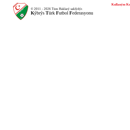
Kullaným Ko
© 2011 - 2026 Tüm Haklarý saklýdýr.
K
ýbrýs
T
ürk
F
utbol
F
ederasyonu