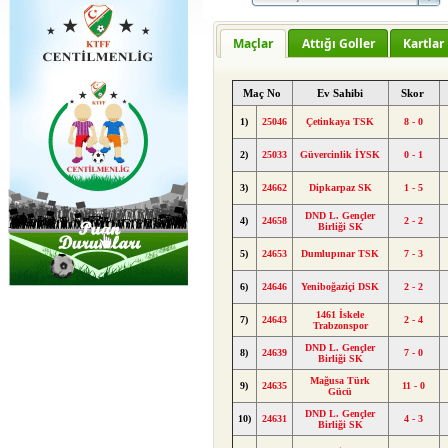
Maçlar
Attığı Goller
Kartlar
Maç No
Ev Sahibi
Skor
1)
25046
Çetinkaya TSK
8 - 0
2)
25033
Güvercinlik İYSK
0 - 1
3)
24662
Dipkarpaz SK
1 - 5
DND L. Gençler
4)
24658
2 - 2
Birliği SK
5)
24653
Dumlupınar TSK
7 - 3
6)
24646
Yeniboğaziçi DSK
2 - 2
1461 İskele
7)
24643
2 - 4
Trabzonspor
DND L. Gençler
8)
24639
7 - 0
Birliği SK
Mağusa Türk
9)
24635
11 - 0
Gücü
DND L. Gençler
10)
24631
4 - 3
Birliği SK