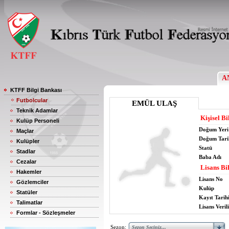
A
KTFF Bilgi Bankası
Futbolcular
EMÜL ULAŞ
Teknik Adamlar
Kişisel Bi
Kulüp Personeli
Doğum Yeri
Maçlar
Doğum Tari
Kulüpler
Statü
Stadlar
Baba Adı
Cezalar
Lisans Bil
Hakemler
Lisans No
Gözlemciler
Kulüp
Statüler
Kayıt Tarih
Talimatlar
Lisans Verili
Formlar - Sözleşmeler
Sezon: