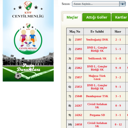
Sezon:
Maçlar
Attığı Goller
Kartlar
Maç No
Ev Sahibi
Skor
1)
25097
Yeniboğaziçi DSK
2 - 1
DND L. Gençler
2)
25093
5 - 1
Birliği SK
3)
25088
Yedikonuk SK
1 - 8
DND L. Gençler
4)
25062
9 - 0
Birliği SK
Mağusa Türk
5)
25057
3 - 2
Gücü
DND L. Gençler
6)
25053
9 - 1
Birliği SK
7)
25048
Dumlupınar TSK
3 - 1
Civisil Ardahan
8)
24267
0 - 9
SK
9)
24262
Pergama SD
3 - 1
Civisil Ardahan
10)
24058
0 - 12
SK