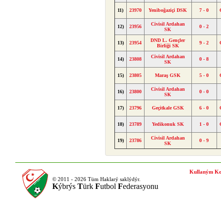
11)
23970
Yeniboğaziçi DSK
7 - 0
Civisil Ardahan
12)
23956
0 - 2
SK
DND L. Gençler
13)
23954
9 - 2
Birliği SK
Civisil Ardahan
14)
23808
0 - 8
SK
15)
23805
Maraş GSK
5 - 0
Civisil Ardahan
16)
23800
0 - 0
SK
17)
23796
Geçitkale GSK
6 - 0
18)
23789
Yedikonuk SK
1 - 0
Civisil Ardahan
19)
23786
0 - 9
SK
Kullaným Ko
© 2011 - 2026 Tüm Haklarý saklýdýr.
K
ýbrýs
T
ürk
F
utbol
F
ederasyonu