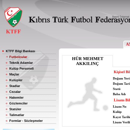
A
KTFF Bilgi Bankası
Futbolcular
HÜR MEHMET
Teknik Adamlar
AKKILINÇ
Kulüp Personeli
Kişisel Bi
Maçlar
Doğum Yeri
Kulüpler
Doğum Tari
Stadlar
Statü
Cezalar
Baba Adı
Hakemler
Lisans Bil
Gözlemciler
Lisans No
Statüler
Kulüp
Talimatlar
Kayıt Tarih
Formlar - Sözleşmeler
Lisans Verili