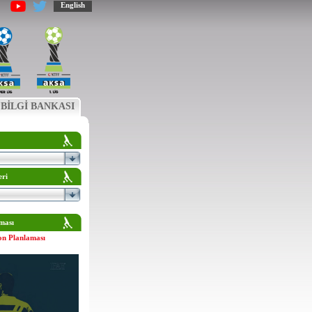
English
BİLGİ BANKASI
eri
ması
on Planlaması