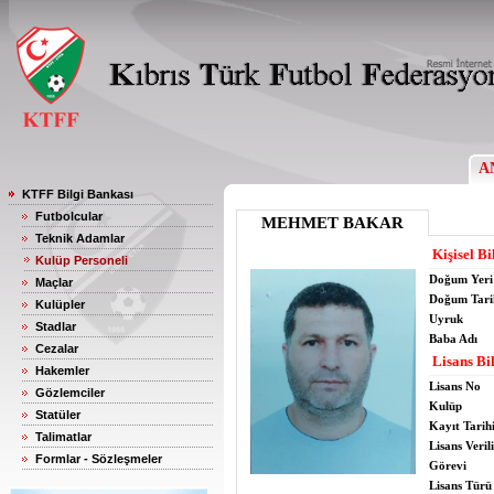
A
KTFF Bilgi Bankası
Futbolcular
MEHMET BAKAR
Teknik Adamlar
Kişisel Bi
Kulüp Personeli
Doğum Yeri
Maçlar
Doğum Tari
Kulüpler
Uyruk
Stadlar
Baba Adı
Cezalar
Lisans Bil
Hakemler
Lisans No
Gözlemciler
Kulüp
Statüler
Kayıt Tarih
Talimatlar
Lisans Verili
Formlar - Sözleşmeler
Görevi
Lisans Türü