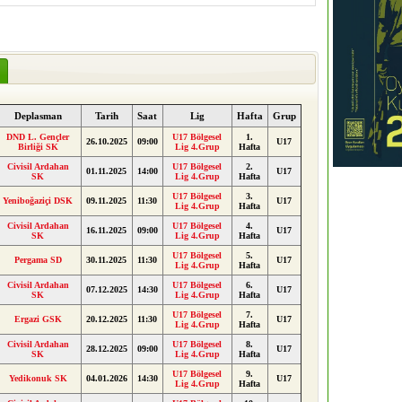
Deplasman
Tarih
Saat
Lig
Hafta
Grup
DND L. Gençler
U17 Bölgesel
1.
26.10.2025
09:00
U17
Birliği SK
Lig 4.Grup
Hafta
Civisil Ardahan
U17 Bölgesel
2.
01.11.2025
14:00
U17
SK
Lig 4.Grup
Hafta
U17 Bölgesel
3.
Yeniboğaziçi DSK
09.11.2025
11:30
U17
Lig 4.Grup
Hafta
Civisil Ardahan
U17 Bölgesel
4.
16.11.2025
09:00
U17
SK
Lig 4.Grup
Hafta
U17 Bölgesel
5.
Pergama SD
30.11.2025
11:30
U17
Lig 4.Grup
Hafta
Civisil Ardahan
U17 Bölgesel
6.
07.12.2025
14:30
U17
SK
Lig 4.Grup
Hafta
U17 Bölgesel
7.
Ergazi GSK
20.12.2025
11:30
U17
Lig 4.Grup
Hafta
Civisil Ardahan
U17 Bölgesel
8.
28.12.2025
09:00
U17
SK
Lig 4.Grup
Hafta
U17 Bölgesel
9.
Yedikonuk SK
04.01.2026
14:30
U17
Lig 4.Grup
Hafta