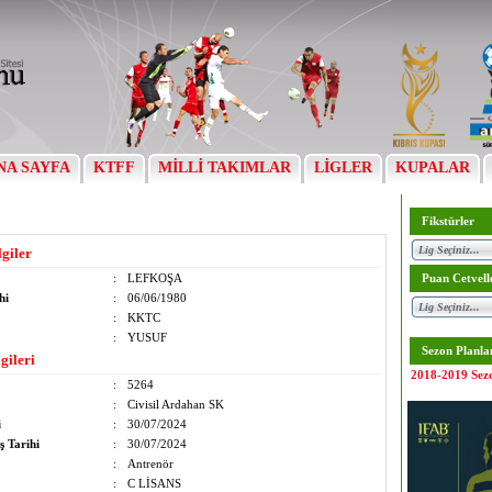
NA SAYFA
KTFF
MİLLİ TAKIMLAR
LİGLER
KUPALAR
Fikstürler
lgiler
:
LEFKOŞA
Puan Cetvell
hi
:
06/06/1980
:
KKTC
:
YUSUF
Sezon Planla
gileri
2018-2019 Sez
:
5264
:
Civisil Ardahan SK
i
:
30/07/2024
ş Tarihi
:
30/07/2024
:
Antrenör
:
C LİSANS