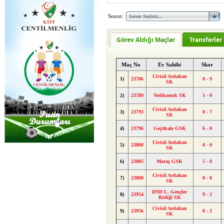
Sezon:
Görev Aldığı Maçlar
Transferler
Maç No
Ev Sahibi
Skor
Civisil Ardahan
1)
23786
0 - 9
SK
2)
23789
Yedikonuk SK
1 - 0
Civisil Ardahan
3)
23793
0 - 7
SK
4)
23796
Geçitkale GSK
6 - 0
Civisil Ardahan
5)
23800
0 - 0
SK
6)
23805
Maraş GSK
5 - 0
Civisil Ardahan
7)
23808
0 - 8
SK
DND L. Gençler
8)
23954
9 - 2
Birliği SK
Civisil Ardahan
9)
23956
0 - 2
SK