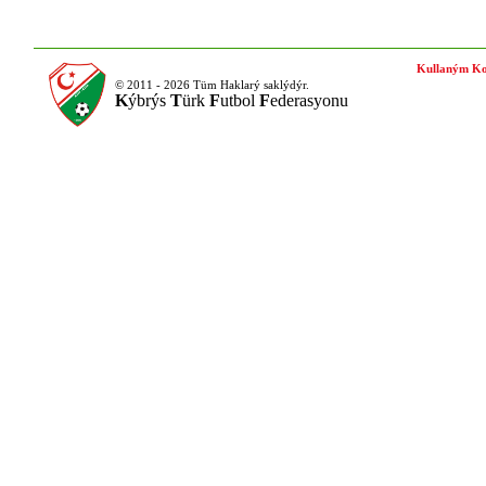
Kullaným Ko
© 2011 - 2026 Tüm Haklarý saklýdýr.
K
ýbrýs
T
ürk
F
utbol
F
ederasyonu