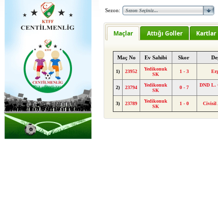
Sezon:
Maçlar
Attığı Goller
Kartlar
Maç No
Ev Sahibi
Skor
De
Yedikonuk
1)
23952
1 - 3
Er
SK
Yedikonuk
DND L. G
2)
23794
0 - 7
SK
Yedikonuk
3)
23789
1 - 0
Civisi
SK