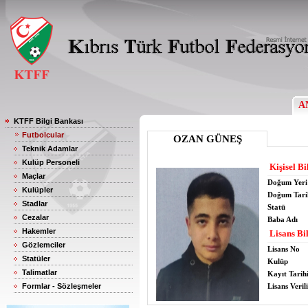
A
KTFF Bilgi Bankası
Futbolcular
OZAN GÜNEŞ
Teknik Adamlar
Kulüp Personeli
Kişisel Bi
Maçlar
Doğum Yeri
Kulüpler
Doğum Tari
Stadlar
Statü
Cezalar
Baba Adı
Hakemler
Lisans Bil
Gözlemciler
Lisans No
Statüler
Kulüp
Talimatlar
Kayıt Tarih
Formlar - Sözleşmeler
Lisans Verili