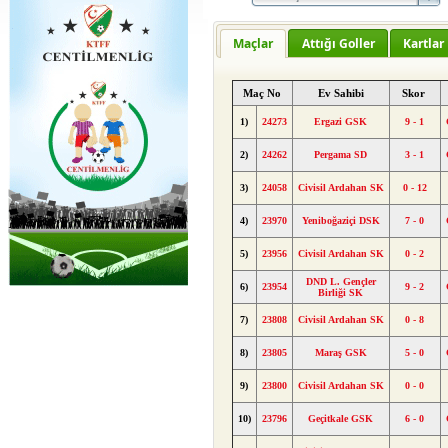
Maçlar
Attığı Goller
Kartlar
Maç No
Ev Sahibi
Skor
1)
24273
Ergazi GSK
9 - 1
2)
24262
Pergama SD
3 - 1
3)
24058
Civisil Ardahan SK
0 - 12
4)
23970
Yeniboğaziçi DSK
7 - 0
5)
23956
Civisil Ardahan SK
0 - 2
DND L. Gençler
6)
23954
9 - 2
Birliği SK
7)
23808
Civisil Ardahan SK
0 - 8
8)
23805
Maraş GSK
5 - 0
9)
23800
Civisil Ardahan SK
0 - 0
10)
23796
Geçitkale GSK
6 - 0