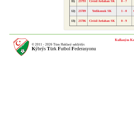
11)
23793
Civisil Ardahan SK
0 - 7
12)
23789
Yedikonuk SK
1 - 0
13)
23786
Civisil Ardahan SK
0 - 9
Kullaným Ko
© 2011 - 2026 Tüm Haklarý saklýdýr.
K
ýbrýs
T
ürk
F
utbol
F
ederasyonu