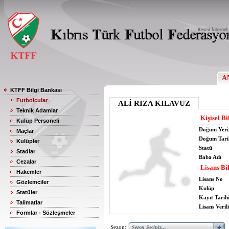
A
KTFF Bilgi Bankası
Futbolcular
ALİ RIZA KILAVUZ
Teknik Adamlar
Kişisel Bi
Kulüp Personeli
Doğum Yeri
Maçlar
Doğum Tari
Kulüpler
Statü
Stadlar
Baba Adı
Cezalar
Lisans Bil
Hakemler
Lisans No
Gözlemciler
Kulüp
Statüler
Kayıt Tarih
Talimatlar
Lisans Verili
Formlar - Sözleşmeler
Sezon: