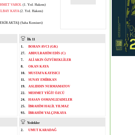
HMET VAROL
(1. Yrd. Hakem)
İLBAY KAYA
(2. Yrd. Hakem)
EKİR AKTAŞ (Saha Komiseri)
İlk 11
1.
BORAN AVCI (GK)
27.
ABDULRAHİM EDİS (C)
7.
ALİ AKIN ÖZYÜREKLİLER
8.
OKAN KAYA
10.
MUSTAFA KAYISICI
11.
SUNAY EMİRKAN
19.
ASLIDDIN NURMAMATOV
22.
MEHMET YİĞİT ÖZCÜ
24.
HASAN OSMANLIZADELER
25.
İBRAHİM HALİL YILMAZ
93.
İBRAHİM YALÇINKAYA
Yedekler
2.
UMUT KARADAĞ