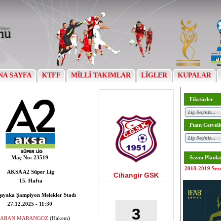
NA SAYFA
KTFF
MİLLİ TAKIMLAR
LİGLER
KUPALAR
Fikstürler
Puan Cetvell
Maç No:
23519
Sezon Planla
2018-2019 Sez
AKSA A2 Süper Lig
Cihangir GSK
15. Hafta
ıyaka Şampiyon Melekler Stadı
27.12.2025 - 11:30
3
ARAN MARANGOZ
(Hakem)