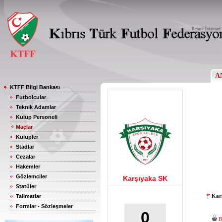
A
KTFF Bilgi Bankası
Futbolcular
Teknik Adamlar
Kulüp Personeli
Maçlar
Kulüpler
Stadlar
Cezalar
Hakemler
Gözlemciler
Karşıyaka SK
Statüler
Karş
Talimatlar
Formlar - Sözleşmeler
0
B