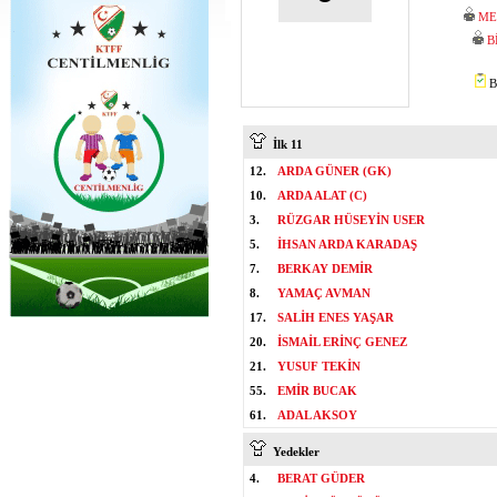
ME
B
B
İlk 11
12.
ARDA GÜNER (GK)
10.
ARDA ALAT (C)
3.
RÜZGAR HÜSEYİN USER
5.
İHSAN ARDA KARADAŞ
7.
BERKAY DEMİR
8.
YAMAÇ AVMAN
17.
SALİH ENES YAŞAR
20.
İSMAİL ERİNÇ GENEZ
21.
YUSUF TEKİN
55.
EMİR BUCAK
61.
ADAL AKSOY
Yedekler
4.
BERAT GÜDER