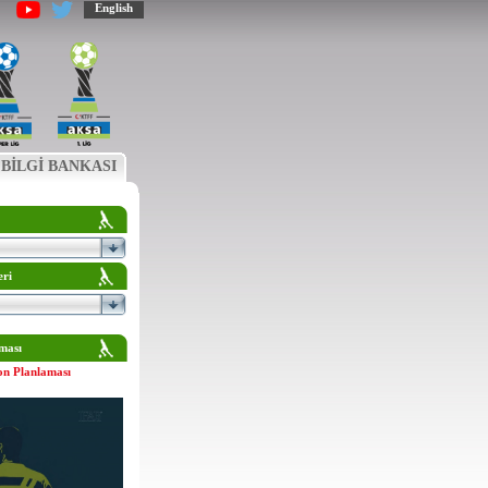
English
BİLGİ BANKASI
eri
ması
on Planlaması