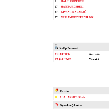
9.
HALİL KÖPRÜCÜ
27.
HANNAN DERELİ
47.
KIVANÇ KARADAĞ
77.
MUHAMMET EFE YILDIZ
Kulüp Personeli
YUSUF TEK
Antrenör
YAŞAR İZGE
Yönetici
Kartlar
ADAL AKSOY, 38.dk
Oyundan Çıkanlar