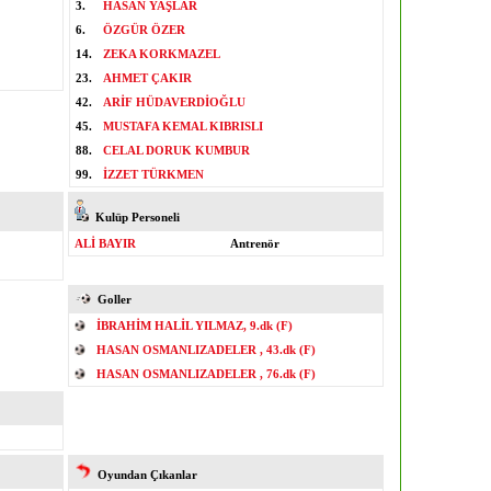
3.
HASAN YAŞLAR
6.
ÖZGÜR ÖZER
14.
ZEKA KORKMAZEL
23.
AHMET ÇAKIR
42.
ARİF HÜDAVERDİOĞLU
45.
MUSTAFA KEMAL KIBRISLI
88.
CELAL DORUK KUMBUR
99.
İZZET TÜRKMEN
Kulüp Personeli
ALİ BAYIR
Antrenör
Goller
İBRAHİM HALİL YILMAZ, 9.dk (F)
HASAN OSMANLIZADELER , 43.dk (F)
HASAN OSMANLIZADELER , 76.dk (F)
Oyundan Çıkanlar