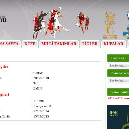
NA SAYFA
KTFF
MİLLİ TAKIMLAR
LİGLER
KUPALAR
Fikstürler
lgiler
:
GİRNE
Puan Cetvell
hi
:
20/08/2010
:
TC
:
EMİN
Sezon Planla
gileri
2018-2019 Sez
:
119708
:
Karşıyaka SK
i
:
12/03/2024
ş Tarihi
:
15/09/2025