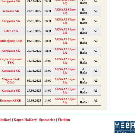
Karşıyaka SK
21.12.2025
11:30
A2
Lig
Hafta
AKSA A2 Süper
11.
Yenicami AK
29.11.2025
11:30
A2
Lig
Hafta
AKSA A2 Süper
10.
Karşıyaka SK
22.11.2025
11:30
A2
Lig
Hafta
AKSA A2 Süper
9.
Lefke TSK
15.11.2025
11:30
A2
Lig
Hafta
AKSA A2 Süper
7.
Yeniboğaziçi DSK
02.11.2025
11:30
A2
Lig
Hafta
AKSA A2 Süper
6.
Karşıyaka SK
25.10.2025
11:30
A2
Lig
Hafta
Küçük Kaymaklı
AKSA A2 Süper
5.
18.10.2025
13:00
A2
TSK
Lig
Hafta
AKSA A2 Süper
4.
Karşıyaka SK
12.10.2025
13:00
A2
Lig
Hafta
Mağusa Türk
AKSA A2 Süper
3.
05.10.2025
13:00
A2
Gücü
Lig
Hafta
AKSA A2 Süper
2.
Karşıyaka SK
27.09.2025
14:00
A2
Lig
Hafta
AKSA A2 Süper
1.
Esentepe KSKK
20.09.2025
14:00
A2
Lig
Hafta
þullarý
|
Kopya Haklarý
|
Sponsorlar
|
Ýletiþim