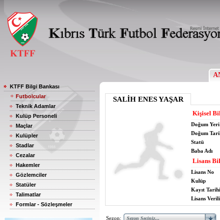
A
KTFF Bilgi Bankası
Futbolcular
SALİH ENES YAŞAR
Teknik Adamlar
Kişisel Bi
Kulüp Personeli
Doğum Yeri
Maçlar
Doğum Tari
Kulüpler
Statü
Stadlar
Baba Adı
Cezalar
Lisans Bil
Hakemler
Lisans No
Gözlemciler
Kulüp
Statüler
Kayıt Tarih
Talimatlar
Lisans Verili
Formlar - Sözleşmeler
Sezon: