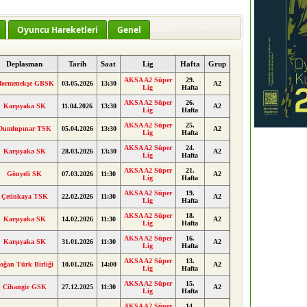
Oyuncu Hareketleri
Genel
Deplasman
Tarih
Saat
Lig
Hafta
Grup
AKSA A2 Süper
29.
ormenekşe GBSK
03.05.2026
13:30
A2
Lig
Hafta
AKSA A2 Süper
26.
Karşıyaka SK
11.04.2026
13:30
A2
Lig
Hafta
AKSA A2 Süper
25.
Dumlupınar TSK
05.04.2026
13:30
A2
Lig
Hafta
AKSA A2 Süper
24.
Karşıyaka SK
28.03.2026
13:30
A2
Lig
Hafta
AKSA A2 Süper
21.
Gönyeli SK
07.03.2026
11:30
A2
Lig
Hafta
AKSA A2 Süper
19.
Çetinkaya TSK
22.02.2026
11:30
A2
Lig
Hafta
AKSA A2 Süper
18.
Karşıyaka SK
14.02.2026
11:30
A2
Lig
Hafta
AKSA A2 Süper
16.
Karşıyaka SK
31.01.2026
11:30
A2
Lig
Hafta
AKSA A2 Süper
13.
oğan Türk Birliği
10.01.2026
14:00
A2
Lig
Hafta
AKSA A2 Süper
15.
Cihangir GSK
27.12.2025
11:30
A2
Lig
Hafta
AKSA A2 Süper
14.