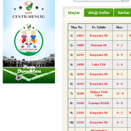
Maçlar
Attığı Goller
Kartlar
Maç No
Ev Sahibi
Skor
1)
24823
Karşıyaka SK
2 - 2
M
2)
24800
Yenicami AK
9 - 2
3)
24701
Karşıyaka SK
0 - 9
4)
24690
Lefke TSK
3 - 0
5)
24429
Karşıyaka SK
0 - 5
6)
24195
Karşıyaka SK
0 - 8
Mağusa Türk
7)
24188
15 - 0
Gücü
8)
24168
Esentepe KSKK
6 - 0
9)
23503
Karşıyaka SK
0 - 3
D
10)
23519
Karşıyaka SK
0 - 3
Mormenekşe