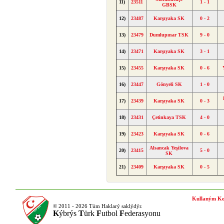
11)
23511
1 - 1
GBSK
12)
23487
Karşıyaka SK
0 - 2
13)
23479
Dumlupınar TSK
9 - 0
14)
23471
Karşıyaka SK
3 - 1
15)
23455
Karşıyaka SK
0 - 6
16)
23447
Gönyeli SK
1 - 0
17)
23439
Karşıyaka SK
0 - 3
18)
23431
Çetinkaya TSK
4 - 0
19)
23423
Karşıyaka SK
0 - 6
Alsancak Yeşilova
20)
23415
5 - 0
SK
21)
23409
Karşıyaka SK
0 - 5
Kullaným Ko
© 2011 - 2026 Tüm Haklarý saklýdýr.
K
ýbrýs
T
ürk
F
utbol
F
ederasyonu