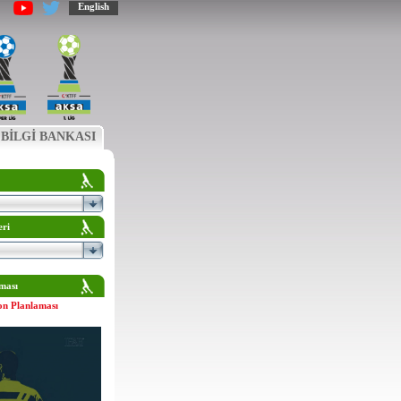
English
BİLGİ BANKASI
eri
ması
on Planlaması