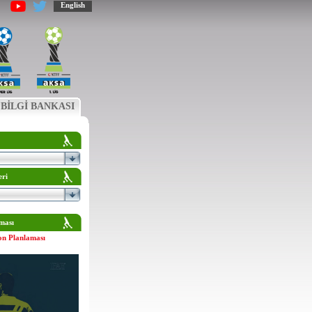
English
BİLGİ BANKASI
eri
ması
on Planlaması