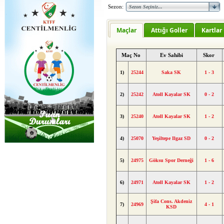
Sezon:
Maçlar
Attığı Goller
Kartlar
Maç No
Ev Sahibi
Skor
1)
25244
Saka SK
1 - 3
2)
25242
Atoll Kayalar SK
0 - 2
3)
25240
Atoll Kayalar SK
1 - 2
4)
25070
Yeşiltepe Ilgaz SD
0 - 2
5)
24975
Göksu Spor Derneği
1 - 6
6)
24971
Atoll Kayalar SK
1 - 2
Şifa Cons. Akdeniz
7)
24969
4 - 1
KSD