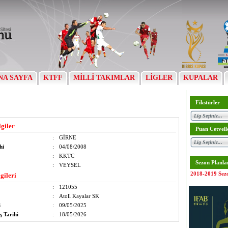
NA SAYFA
KTFF
MİLLİ TAKIMLAR
LİGLER
KUPALAR
Fikstürler
lgiler
Puan Cetvell
:
GİRNE
hi
:
04/08/2008
:
KKTC
Sezon Planla
:
VEYSEL
2018-2019 Sez
gileri
:
121055
:
Atoll Kayalar SK
i
:
09/05/2025
ş Tarihi
:
18/05/2026