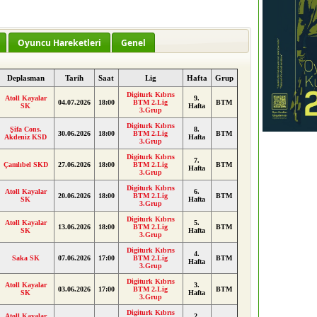
Oyuncu Hareketleri
Genel
Deplasman
Tarih
Saat
Lig
Hafta
Grup
Digiturk Kıbrıs
Atoll Kayalar
9.
04.07.2026
18:00
BTM 2.Lig
BTM
SK
Hafta
3.Grup
Digiturk Kıbrıs
Şifa Cons.
8.
30.06.2026
18:00
BTM 2.Lig
BTM
Akdeniz KSD
Hafta
3.Grup
Digiturk Kıbrıs
7.
Çamlıbel SKD
27.06.2026
18:00
BTM 2.Lig
BTM
Hafta
3.Grup
Digiturk Kıbrıs
Atoll Kayalar
6.
20.06.2026
18:00
BTM 2.Lig
BTM
SK
Hafta
3.Grup
Digiturk Kıbrıs
Atoll Kayalar
5.
13.06.2026
18:00
BTM 2.Lig
BTM
SK
Hafta
3.Grup
Digiturk Kıbrıs
4.
Saka SK
07.06.2026
17:00
BTM 2.Lig
BTM
Hafta
3.Grup
Digiturk Kıbrıs
Atoll Kayalar
3.
03.06.2026
17:00
BTM 2.Lig
BTM
SK
Hafta
3.Grup
Digiturk Kıbrıs
Atoll Kayalar
2.