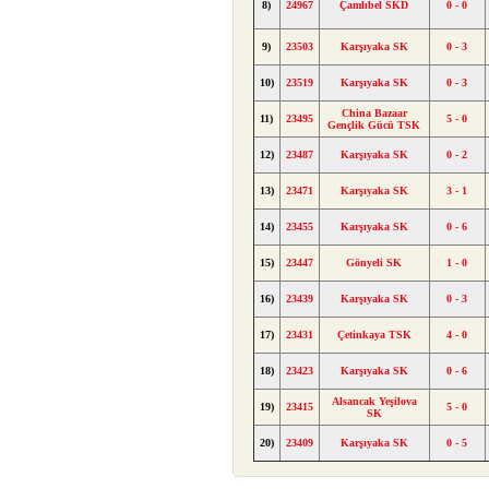
8)
24967
Çamlıbel SKD
0 - 0
9)
23503
Karşıyaka SK
0 - 3
10)
23519
Karşıyaka SK
0 - 3
China Bazaar
11)
23495
5 - 0
Gençlik Gücü TSK
12)
23487
Karşıyaka SK
0 - 2
13)
23471
Karşıyaka SK
3 - 1
14)
23455
Karşıyaka SK
0 - 6
15)
23447
Gönyeli SK
1 - 0
16)
23439
Karşıyaka SK
0 - 3
17)
23431
Çetinkaya TSK
4 - 0
18)
23423
Karşıyaka SK
0 - 6
Alsancak Yeşilova
19)
23415
5 - 0
SK
20)
23409
Karşıyaka SK
0 - 5