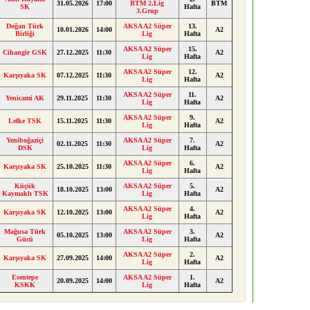
31.05.2026
17:00
BTM 2.Lig
BTM
SK
Hafta
3.Grup
Doğan Türk
AKSA A2 Süper
13.
10.01.2026
14:00
A2
Birliği
Lig
Hafta
AKSA A2 Süper
15.
Cihangir GSK
27.12.2025
11:30
A2
Lig
Hafta
AKSA A2 Süper
12.
Karşıyaka SK
07.12.2025
11:30
A2
Lig
Hafta
AKSA A2 Süper
11.
Yenicami AK
29.11.2025
11:30
A2
Lig
Hafta
AKSA A2 Süper
9.
Lefke TSK
15.11.2025
11:30
A2
Lig
Hafta
Yeniboğaziçi
AKSA A2 Süper
7.
02.11.2025
11:30
A2
DSK
Lig
Hafta
AKSA A2 Süper
6.
Karşıyaka SK
25.10.2025
11:30
A2
Lig
Hafta
Küçük
AKSA A2 Süper
5.
18.10.2025
13:00
A2
Kaymaklı TSK
Lig
Hafta
AKSA A2 Süper
4.
Karşıyaka SK
12.10.2025
13:00
A2
Lig
Hafta
Mağusa Türk
AKSA A2 Süper
3.
05.10.2025
13:00
A2
Gücü
Lig
Hafta
AKSA A2 Süper
2.
Karşıyaka SK
27.09.2025
14:00
A2
Lig
Hafta
Esentepe
AKSA A2 Süper
1.
20.09.2025
14:00
A2
KSKK
Lig
Hafta