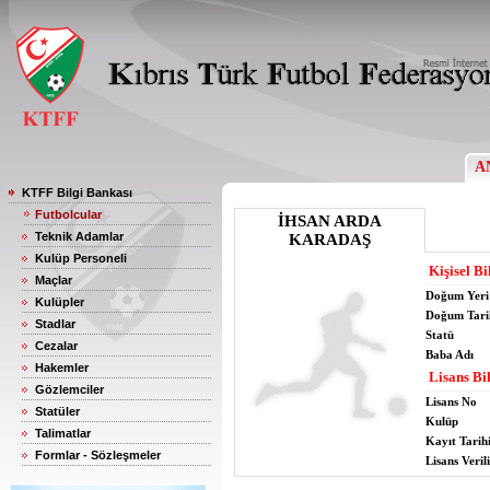
A
KTFF Bilgi Bankası
Futbolcular
İHSAN ARDA
Teknik Adamlar
KARADAŞ
Kulüp Personeli
Kişisel Bi
Maçlar
Doğum Yeri
Kulüpler
Doğum Tari
Stadlar
Statü
Cezalar
Baba Adı
Hakemler
Lisans Bil
Gözlemciler
Lisans No
Statüler
Kulüp
Talimatlar
Kayıt Tarih
Formlar - Sözleşmeler
Lisans Verili