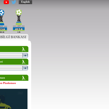
English
BİLGİ BANKASI
eri
ması
on Planlaması