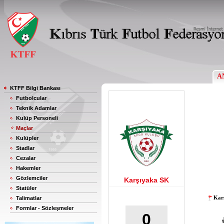
A
KTFF Bilgi Bankası
Futbolcular
Teknik Adamlar
Kulüp Personeli
Maçlar
Kulüpler
Stadlar
Cezalar
Hakemler
Gözlemciler
Karşıyaka SK
Statüler
Karş
Talimatlar
Formlar - Sözleşmeler
0