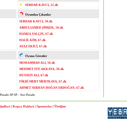
SERDAR KAVCI, 22.dk
Oyundan Çıkanlar
SERDAR KAVCI, 50.dk
ABDULSAMED ŞİMŞEK, 50.dk
HAMZA YALÇIN, 67.dk
HALİL KİM, 67.dk
AYAZ EKİCİ, 67.dk
Oyuna Girenler
MOHAMMAD ALI, 50.dk
MEHMET EFE AKKAYA, 50.dk
HUSSEIN ALI, 67.dk
FİKRİ MERT MERTKAYA, 67.dk
AHMET SERHAN DOĞAN ERDOĞAN, 67.dk
enaltı SP:SP - Seri Penaltı
þullarý
|
Kopya Haklarý
|
Sponsorlar
|
Ýletiþim