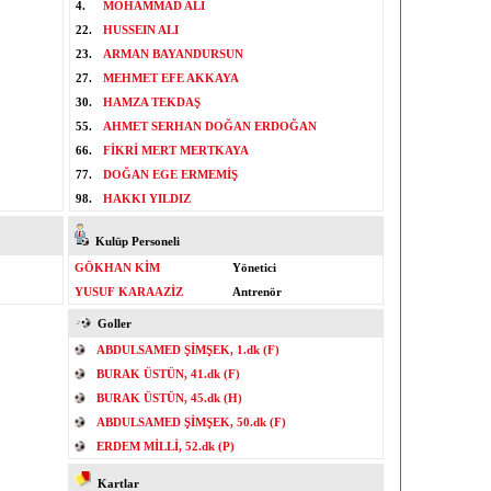
4.
MOHAMMAD ALI
22.
HUSSEIN ALI
23.
ARMAN BAYANDURSUN
27.
MEHMET EFE AKKAYA
30.
HAMZA TEKDAŞ
55.
AHMET SERHAN DOĞAN ERDOĞAN
66.
FİKRİ MERT MERTKAYA
77.
DOĞAN EGE ERMEMİŞ
98.
HAKKI YILDIZ
Kulüp Personeli
GÖKHAN KİM
Yönetici
YUSUF KARAAZİZ
Antrenör
Goller
ABDULSAMED ŞİMŞEK, 1.dk (F)
BURAK ÜSTÜN, 41.dk (F)
BURAK ÜSTÜN, 45.dk (H)
ABDULSAMED ŞİMŞEK, 50.dk (F)
ERDEM MİLLİ, 52.dk (P)
Kartlar