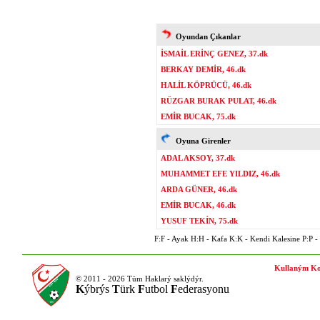
Oyundan Çıkanlar
İSMAİL ERİNÇ GENEZ, 37.dk
BERKAY DEMİR, 46.dk
HALİL KÖPRÜCÜ, 46.dk
RÜZGAR BURAK PULAT, 46.dk
EMİR BUCAK, 75.dk
Oyuna Girenler
ADAL AKSOY, 37.dk
MUHAMMET EFE YILDIZ, 46.dk
ARDA GÜNER, 46.dk
EMİR BUCAK, 46.dk
YUSUF TEKİN, 75.dk
F:F - Ayak H:H - Kafa K:K - Kendi Kalesine P:P - P
Kullaným Ko
© 2011 - 2026 Tüm Haklarý saklýdýr.
K
ýbrýs
T
ürk
F
utbol
F
ederasyonu