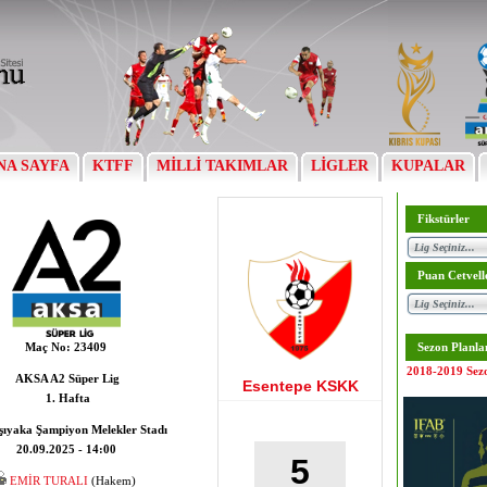
NA SAYFA
KTFF
MİLLİ TAKIMLAR
LİGLER
KUPALAR
Fikstürler
Puan Cetvell
Maç No:
23409
Sezon Planla
2018-2019 Sez
AKSA A2 Süper Lig
Esentepe KSKK
1. Hafta
ıyaka Şampiyon Melekler Stadı
20.09.2025 - 14:00
5
EMİR TURALI
(Hakem)