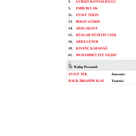
3.
GÜRSEL KONYALIOĞLU
5.
EMİR BUCAK
11.
YUSUF TEKİN
13.
BERAT GÜDER
14.
ADAL AKSOY
15.
RÜZGAR HÜSEYİN USER
16.
ARDA GÜNER
18.
KIVANÇ KARADAĞ
61.
MUHAMMET EFE YILDIZ
Kulüp Personeli
YUSUF TEK
Antrenör
HALİL İBRAHİM ALAT
Yönetici