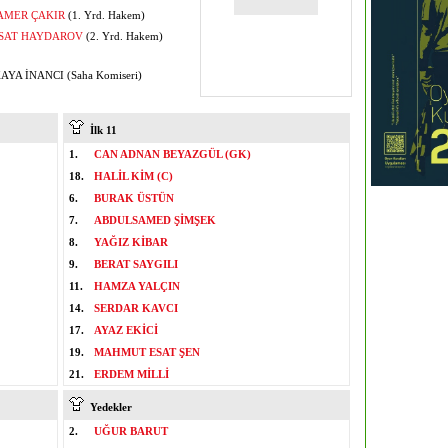
AMER ÇAKIR
(1. Yrd. Hakem)
SAT HAYDAROV
(2. Yrd. Hakem)
AYA İNANCI (Saha Komiseri)
İlk 11
1.
CAN ADNAN BEYAZGÜL (GK)
18.
HALİL KİM (C)
6.
BURAK ÜSTÜN
7.
ABDULSAMED ŞİMŞEK
8.
YAĞIZ KİBAR
9.
BERAT SAYGILI
11.
HAMZA YALÇIN
14.
SERDAR KAVCI
17.
AYAZ EKİCİ
19.
MAHMUT ESAT ŞEN
21.
ERDEM MİLLİ
Yedekler
2.
UĞUR BARUT