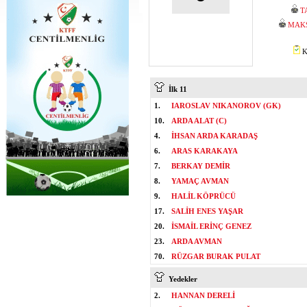
T
MAK
K
İlk 11
1.
IAROSLAV NIKANOROV (GK)
10.
ARDA ALAT (C)
4.
İHSAN ARDA KARADAŞ
6.
ARAS KARAKAYA
7.
BERKAY DEMİR
8.
YAMAÇ AVMAN
9.
HALİL KÖPRÜCÜ
17.
SALİH ENES YAŞAR
20.
İSMAİL ERİNÇ GENEZ
23.
ARDA AVMAN
70.
RÜZGAR BURAK PULAT
Yedekler
2.
HANNAN DERELİ