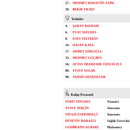
27.
MEHMET BAHATTİN ZAİM
30.
BEKİR YILDIZ
Yedekler
4.
ŞAHAN BAYRAM
6.
FUAT TATLISES
8.
ENES YELTEKİN
16.
HASAN KAYA
17.
AHMET ATİKOĞLU
33.
MEHMET GÖÇBEN
56.
AYTAN İMAMZADE ÖZSUSUZLU
80.
YUSUF SOLAK
98.
TAHSİN DENİZSEVER
Kulüp Personeli
FERİT TATLISES
Yönetici
YUSUF SERÇİN
Antrenör
NİYAZİ ÖZEKMEKÇİ
Antrenör
HÜSEYİN MARAZLI
Sağlık Görevlisi
GODBRAINS AGBARE
Malzemeci