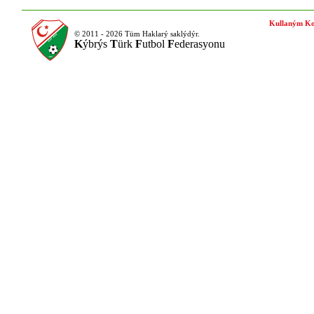
Kullaným Ko
© 2011 - 2026 Tüm Haklarý saklýdýr.
K
ýbrýs
T
ürk
F
utbol
F
ederasyonu