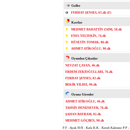
Goller
FERHAT ŞENSES, 65.dk (F)
Kartlar
MEHMET BAHATTİN ZAİM, 58.dk
ENES YELTEKİN, 74.dk
HÜSEYİN TOMAK, 86.dk
AHMET ATİKOĞLU, 90.dk
Oyundan Çıkanlar
NEVZAT ÇAYAN, 46.dk
ERDEM ZEKİOĞULLARI, 76.dk
FERHAT ŞENSES, 82.dk
BEKİR YILDIZ, 90.dk
Oyuna Girenler
AHMET ATİKOĞLU, 46.dk
TAHSİN DENİZSEVER, 76.dk
ŞAHAN BAYRAM, 82.dk
MEHMET GÖÇBEN, 90.dk
F:F - Ayak H:H - Kafa K:K - Kendi Kalesine P:P - P