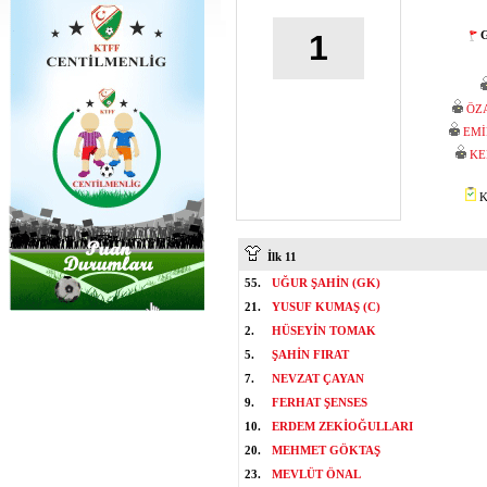
G
1
ÖZ
EMİ
KE
K
İlk 11
55.
UĞUR ŞAHİN (GK)
21.
YUSUF KUMAŞ (C)
2.
HÜSEYİN TOMAK
5.
ŞAHİN FIRAT
7.
NEVZAT ÇAYAN
9.
FERHAT ŞENSES
10.
ERDEM ZEKİOĞULLARI
20.
MEHMET GÖKTAŞ
23.
MEVLÜT ÖNAL