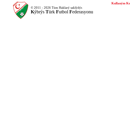
Kullaným Ko
© 2011 - 2026 Tüm Haklarý saklýdýr.
K
ýbrýs
T
ürk
F
utbol
F
ederasyonu