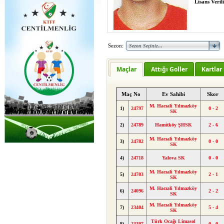
Lisans Verili
Sezon:
Maçlar
Attığı Goller
Kartlar
Maç No
Ev Sahibi
Skor
M. Hacıali Yılmazköy
1)
24797
0 - 2
SK
2)
24789
Hamitköy ŞHSK
2 - 6
M. Hacıali Yılmazköy
3)
24782
0 - 0
SK
4)
24718
Yalova SK
0 - 0
M. Hacıali Yılmazköy
5)
24703
2 - 1
SK
M. Hacıali Yılmazköy
6)
24096
2 - 2
SK
M. Hacıali Yılmazköy
7)
23404
5 - 4
SK
Türk Ocağı Limasol
8)
23397
0 - 0