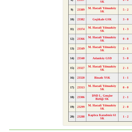
SK
M. Hacıali Yılmazköy
9)
23389
5 - 2
SK
10)
23382
Geçitkale GSK
3 - 0
M. Hacıali Yılmazköy
11)
23374
1 - 3
SK
M. Hacıali Yılmazköy
12)
23366
0 - 0
SK
M. Hacıali Yılmazköy
13)
23349
2 - 1
SK
14)
23340
Aslanköy GSD
5 - 0
M. Hacıali Yılmazköy
15)
23327
2 - 1
SK
16)
23320
Binatlı YSK
1 - 1
M. Hacıali Yılmazköy
17)
23313
0 - 0
SK
DND L. Gençler
18)
23306
2 - 1
Birliği SK
M. Hacıali Yılmazköy
19)
23299
2 - 0
SK
Kaplıca Karadeniz 61
20)
23288
1 - 2
SK