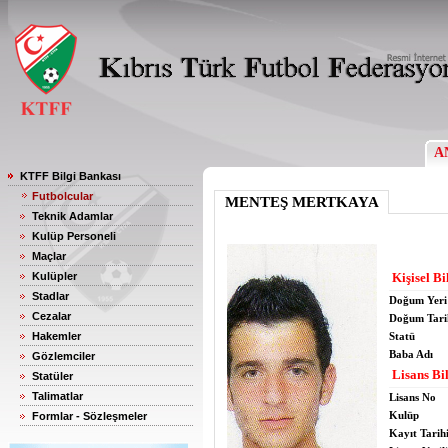
A
KTFF Bilgi Bankası
Futbolcular
MENTEŞ MERTKAYA
Teknik Adamlar
Kulüp Personeli
Maçlar
Kulüpler
Kişisel Bi
Stadlar
Doğum Yeri
Cezalar
Doğum Tari
Hakemler
Statü
Baba Adı
Gözlemciler
Lisans Bil
Statüler
Talimatlar
Lisans No
Kulüp
Formlar - Sözleşmeler
Kayıt Tarih