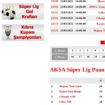
22549
23/03/2025
14:00:00
Mesar
22550
23/03/2025
14:00:00
DND L. Gençl
22551
23/03/2025
14:00:00
Lefk
22552
23/03/2025
14:00:00
Cihang
22553
23/03/2025
14:00:00
Karşıy
22554
23/03/2025
14:00:00
Mağusa T
1
2
3
4
5
1. Devre
16
17
18
19
20
2. Devre
AKSA Süper Lig Puan
O
1.
Mağusa Türk Gücü
24
2.
Doğan Türk Birliği
24
3.
Cihangir GSK
24
4.
Lefke TSK
24