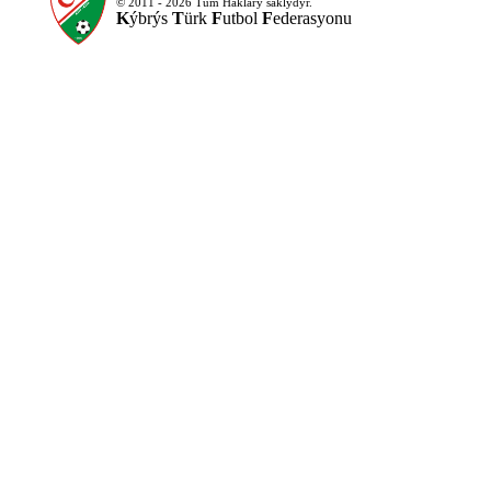
© 2011 - 2026 Tüm Haklarý saklýdýr.
K
ýbrýs
T
ürk
F
utbol
F
ederasyonu