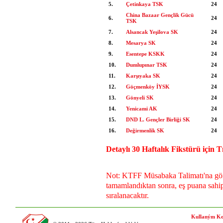
5.
Çetinkaya TSK
24
China Bazaar Gençlik Gücü
6.
24
TSK
7.
Alsancak Yeşilova SK
24
8.
Mesarya SK
24
9.
Esentepe KSKK
24
10.
Dumlupınar TSK
24
11.
Karşıyaka SK
24
12.
Göçmenköy İYSK
24
13.
Gönyeli SK
24
14.
Yenicami AK
24
15.
DND L. Gençler Birliği SK
24
16.
Değirmenlik SK
24
Detaylı 30 Haftalık Fikstürü için Tı
Not: KTFF Müsabaka Talimatı'na göre
tamamlandıktan sonra, eş puana sahip
sıralanacaktır.
Kullaným Ko