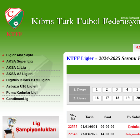
A
Ligler Ana Sayfa
KTFF Ligler
»
2024-2025 Sezonu F
AKSA Süper Lig
AKSA 1. Lig
AKSA A2 Ligleri
Digiturk Kıbrıs BTM Ligleri
Asbuzu U16 Ligleri
1
2
3
4
5
1. Devre
Puma Kadınlar Ligi
16
17
18
19
20
2. Devre
CentilmenLig
Maç
Tarih
Saat
Ev Sahi
No
22555
01/01/0001
00:00:00
Çetink
22548
23/03/2025
14:00:00
Göçmenk