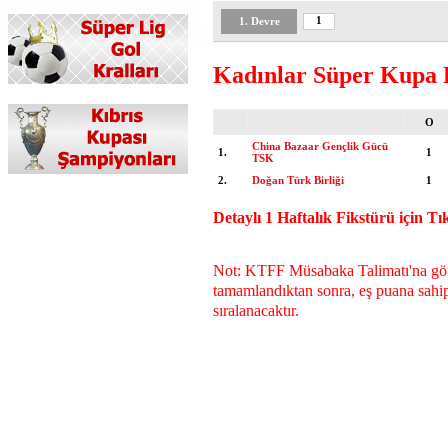
1
1. Devre
Kadınlar Süper Kupa 
O
China Bazaar Gençlik Gücü
1.
1
TSK
2.
Doğan Türk Birliği
1
Detaylı 1 Haftalık Fikstürü için Tık
Not: KTFF Müsabaka Talimatı'na göre
tamamlandıktan sonra, eş puana sahip
sıralanacaktır.