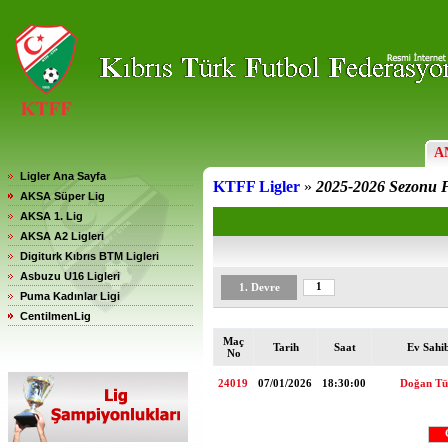
A
Ligler Ana Sayfa
KTFF Ligler
»
2025-2026 Sezonu F
AKSA Süper Lig
AKSA 1. Lig
AKSA A2 Ligleri
Digiturk Kıbrıs BTM Ligleri
Asbuzu U16 Ligleri
1
1. Devre
Puma Kadınlar Ligi
CentilmenLig
Maç
Tarih
Saat
Ev Sahi
No
24019
07/01/2026
18:30:00
Doğan Tür