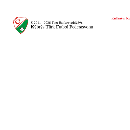
Kullaným Ko
© 2011 - 2026 Tüm Haklarý saklýdýr.
K
ýbrýs
T
ürk
F
utbol
F
ederasyonu