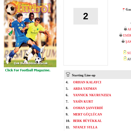
Gaz
2
A
EMİ
ŞA
SO
AH
Starting Line-up
4.
ORHAN KALAYCI
5.
ARDA YATMAN
6.
YANNICK NKURUNZIZA
7.
YASİN KURT
8.
OSMAN ŞANVERDİ
9.
MERT GÜÇLÜCAN
10.
BERK BÜYÜKKAL
11.
NFANLY SYLLA