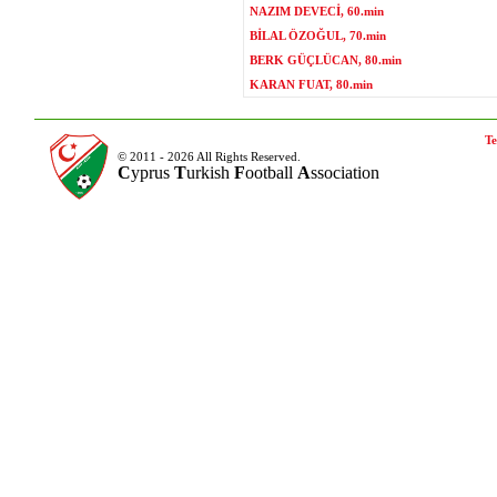
NAZIM DEVECİ, 60.min
BİLAL ÖZOĞUL, 70.min
BERK GÜÇLÜCAN, 80.min
KARAN FUAT, 80.min
Te
© 2011 - 2026 All Rights Reserved.
C
yprus
T
urkish
F
ootball
A
ssociation