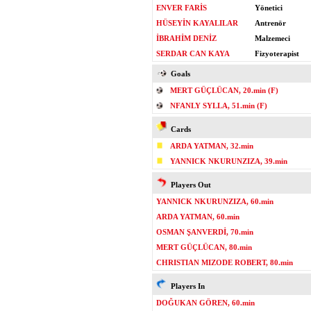
ENVER FARİS
Yönetici
HÜSEYİN KAYALILAR
Antrenör
İBRAHİM DENİZ
Malzemeci
SERDAR CAN KAYA
Fizyoterapist
Goals
MERT GÜÇLÜCAN, 20.min (F)
NFANLY SYLLA, 51.min (F)
Cards
ARDA YATMAN, 32.min
YANNICK NKURUNZIZA, 39.min
Players Out
YANNICK NKURUNZIZA, 60.min
ARDA YATMAN, 60.min
OSMAN ŞANVERDİ, 70.min
MERT GÜÇLÜCAN, 80.min
CHRISTIAN MIZODE ROBERT, 80.min
Players In
DOĞUKAN GÖREN, 60.min