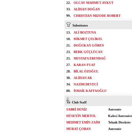
22.
OLCAY MAHMUT AYKUT
33.
ALİHAN DOĞAN
99.
CHRISTIAN MIZODE ROBERT
Substitutes
13.
ALİ BOZTUNA
18.
HİKMET ÇELİKEL
21.
DOĞUKAN GÖREN
23.
BERK GÜÇLÜCAN
25.
MUSTAFA ERENDAĞ
27.
KARAN FUAT
28.
BİLAL ÖZOĞUL
30.
ALİHAN AK
34.
NAZIM DEVECİ
88.
İSMAİL KAFFAOĞLU
Club Staff
SABRİ DENİZ
Antrenör
HÜSEYİN MERTOL
Kaleci Antrenör
MEHMET EMİN ZAİM
Teknik Direktör
MURAT ÇOBAN
Antrenör