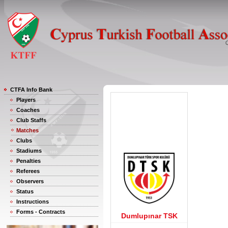
CTFA Info Bank
Players
Coaches
Club Staffs
Matches
Clubs
Stadiums
Penalties
Referees
Observers
Status
Instructions
Forms - Contracts
Dumlupınar TSK