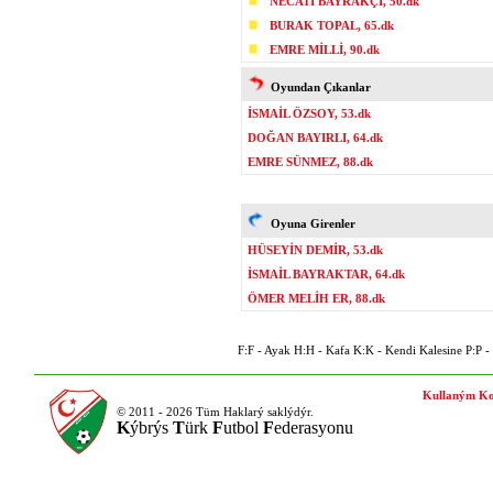
NECATİ BAYRAKÇI, 50.dk
BURAK TOPAL, 65.dk
EMRE MİLLİ, 90.dk
Oyundan Çıkanlar
İSMAİL ÖZSOY, 53.dk
DOĞAN BAYIRLI, 64.dk
EMRE SÜNMEZ, 88.dk
Oyuna Girenler
HÜSEYİN DEMİR, 53.dk
İSMAİL BAYRAKTAR, 64.dk
ÖMER MELİH ER, 88.dk
F:F - Ayak H:H - Kafa K:K - Kendi Kalesine P:P - P
Kullaným Ko
© 2011 - 2026 Tüm Haklarý saklýdýr.
K
ýbrýs
T
ürk
F
utbol
F
ederasyonu