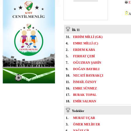
E
A
İlk 11
31.
ERDİM MİLLİ (GK)
4.
EMRE MİLLİ (C)
2.
ERDEM KABA
5.
FERHAT ÇEBİ
7.
OĞUZHAN ŞAHİN
9.
DOĞAN BAYIRLI
10.
NECATİ BAYRAKÇI
11.
İSMAİL ÖZSOY
16.
EMRE SÜNMEZ
17.
BURAK TOPAL
18.
EMİR SALMAN
Yedekler
1.
MURAT UÇAR
3.
ÖMER MELİH ER
6.
YAĞIZ ÇİL