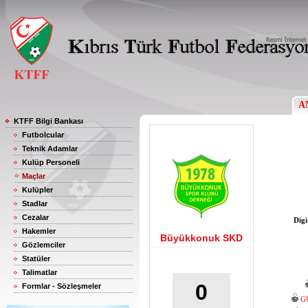
A
KTFF Bilgi Bankası
Futbolcular
Teknik Adamlar
Kulüp Personeli
Maçlar
Kulüpler
Stadlar
Cezalar
Digi
Hakemler
Büyükkonuk SKD
Gözlemciler
Statüler
Talimatlar
0
Formlar - Sözleşmeler
G