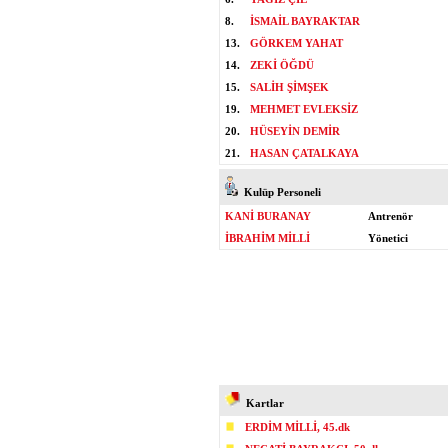
8.
İSMAİL BAYRAKTAR
13.
GÖRKEM YAHAT
14.
ZEKİ ÖĞDÜ
15.
SALİH ŞİMŞEK
19.
MEHMET EVLEKSİZ
20.
HÜSEYİN DEMİR
21.
HASAN ÇATALKAYA
Kulüp Personeli
KANİ BURANAY
Antrenör
İBRAHİM MİLLİ
Yönetici
Kartlar
ERDİM MİLLİ, 45.dk