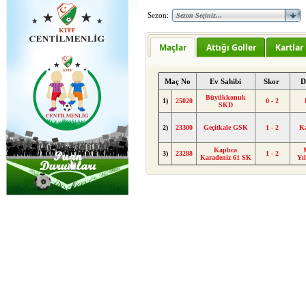
Sezon:
Maçlar
Attığı Goller
Kartlar
Maç No
Ev Sahibi
Skor
D
Büyükkonuk
1)
25020
0 - 2
SKD
2)
23300
Geçitkale GSK
1 - 2
Ka
Kaplıca
3)
23288
1 - 2
Karadeniz 61 SK
Yı