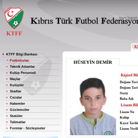
A
KTFF Bilgi Bankası
Futbolcular
HÜSEYİN DEMİR
Teknik Adamlar
Kulüp Personeli
Kişisel Bi
Maçlar
Doğum Yeri
Kulüpler
Doğum Tari
Stadlar
Statü
Cezalar
Baba Adı
Hakemler
Lisans Bil
Gözlemciler
Lisans No
Statüler
Kulüp
Talimatlar
Kayıt Tarih
Formlar - Sözleşmeler
Lisans Verili