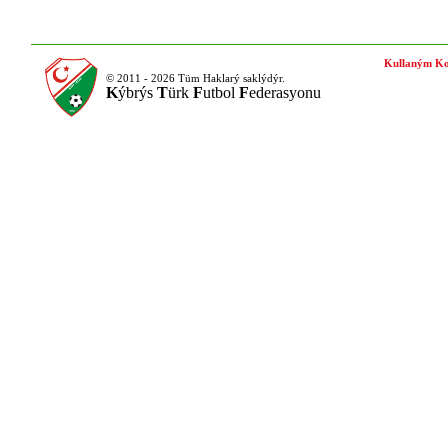
Kullaným Ko
© 2011 - 2026 Tüm Haklarý saklýdýr.
K
ýbrýs
T
ürk
F
utbol
F
ederasyonu