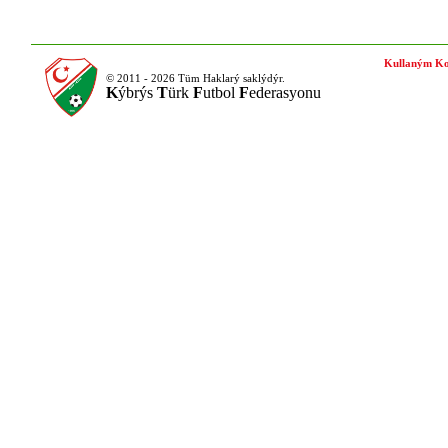
Kullaným Ko
© 2011 - 2026 Tüm Haklarý saklýdýr.
K
ýbrýs
T
ürk
F
utbol
F
ederasyonu