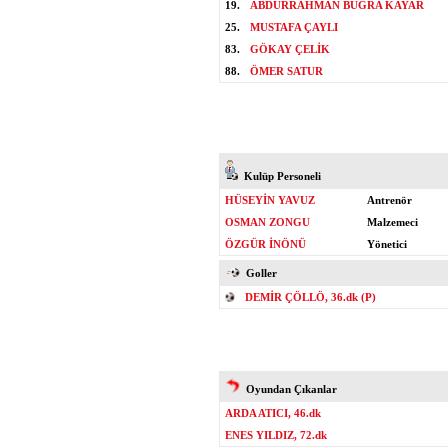
19.
ABDURRAHMAN BUĞRA KAYAR
25.
MUSTAFA ÇAYLI
83.
GÖKAY ÇELİK
88.
ÖMER SATUR
Kulüp Personeli
HÜSEYİN YAVUZ
Antrenör
OSMAN ZONGU
Malzemeci
ÖZGÜR İNÖNÜ
Yönetici
Goller
DEMİR ÇÖLLÖ, 36.dk (P)
Oyundan Çıkanlar
ARDA ATICI, 46.dk
ENES YILDIZ, 72.dk