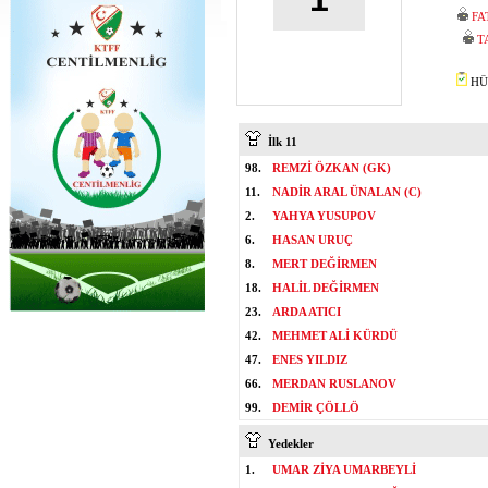
FA
T
HÜS
İlk 11
98.
REMZİ ÖZKAN (GK)
11.
NADİR ARAL ÜNALAN (C)
2.
YAHYA YUSUPOV
6.
HASAN URUÇ
8.
MERT DEĞİRMEN
18.
HALİL DEĞİRMEN
23.
ARDA ATICI
42.
MEHMET ALİ KÜRDÜ
47.
ENES YILDIZ
66.
MERDAN RUSLANOV
99.
DEMİR ÇÖLLÖ
Yedekler
1.
UMAR ZİYA UMARBEYLİ