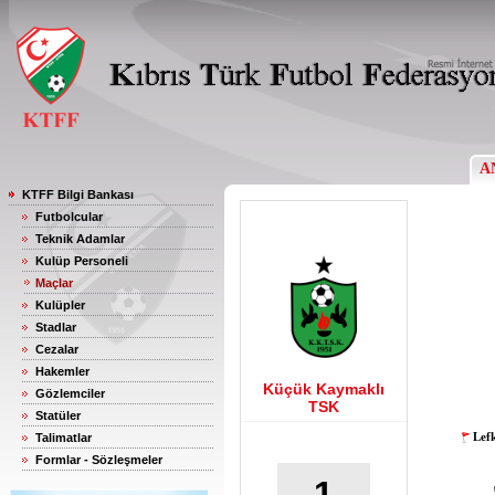
A
KTFF Bilgi Bankası
Futbolcular
Teknik Adamlar
Kulüp Personeli
Maçlar
Kulüpler
Stadlar
Cezalar
Hakemler
Küçük Kaymaklı
Gözlemciler
TSK
Statüler
Lef
Talimatlar
Formlar - Sözleşmeler
1