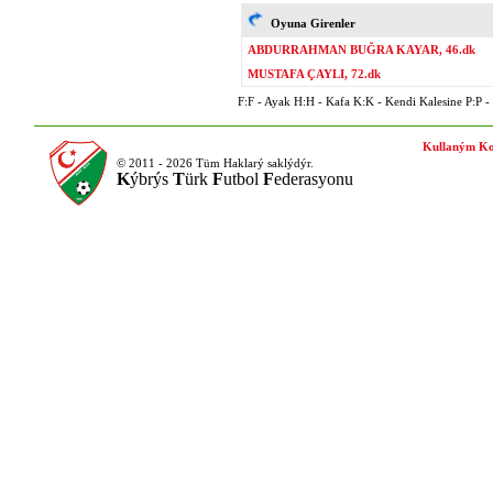
Oyuna Girenler
ABDURRAHMAN BUĞRA KAYAR, 46.dk
MUSTAFA ÇAYLI, 72.dk
F:F - Ayak H:H - Kafa K:K - Kendi Kalesine P:P - P
Kullaným Ko
© 2011 - 2026 Tüm Haklarý saklýdýr.
K
ýbrýs
T
ürk
F
utbol
F
ederasyonu