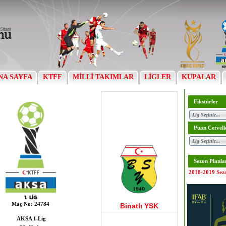
NA SAYFA
KTFF
MİLLİ TAKIMLAR
LİGLER
KUPALAR
Fikstürler
Puan Cetvell
Sezon Planla
2018-2019 Sez
Maç No:
24784
Binatlı YSK
AKSA 1.Lig