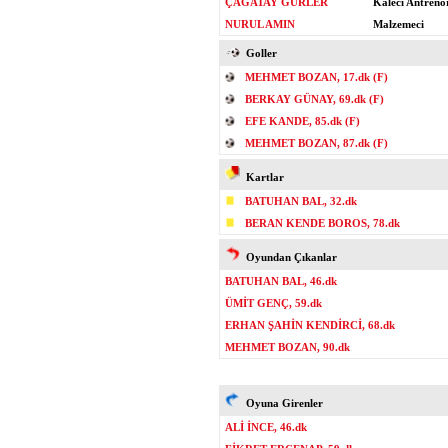
ÇAĞATAY GÜRLER
Kaleci Antrenö
NURUL AMIN
Malzemeci
Goller
MEHMET BOZAN, 17.dk (F)
BERKAY GÜNAY, 69.dk (F)
EFE KANDE, 85.dk (F)
MEHMET BOZAN, 87.dk (F)
Kartlar
BATUHAN BAL, 32.dk
BERAN KENDE BOROS, 78.dk
Oyundan Çıkanlar
BATUHAN BAL, 46.dk
ÜMİT GENÇ, 59.dk
ERHAN ŞAHİN KENDİRCİ, 68.dk
MEHMET BOZAN, 90.dk
Oyuna Girenler
ALİ İNCE, 46.dk