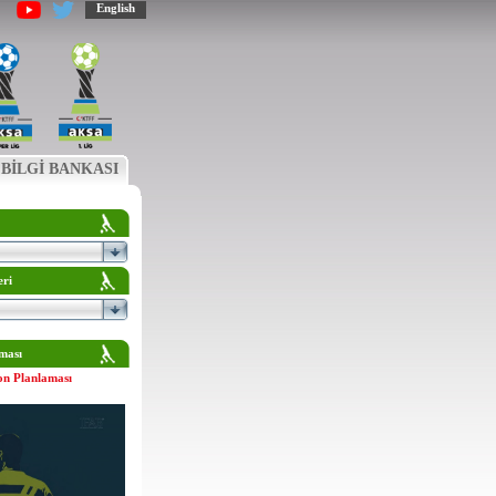
English
BİLGİ BANKASI
eri
ması
on Planlaması