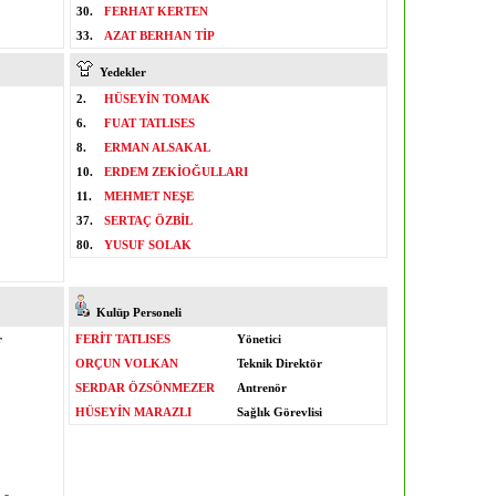
30.
FERHAT KERTEN
33.
AZAT BERHAN TİP
Yedekler
2.
HÜSEYİN TOMAK
6.
FUAT TATLISES
8.
ERMAN ALSAKAL
10.
ERDEM ZEKİOĞULLARI
11.
MEHMET NEŞE
37.
SERTAÇ ÖZBİL
80.
YUSUF SOLAK
Kulüp Personeli
r
FERİT TATLISES
Yönetici
ORÇUN VOLKAN
Teknik Direktör
SERDAR ÖZSÖNMEZER
Antrenör
HÜSEYİN MARAZLI
Sağlık Görevlisi