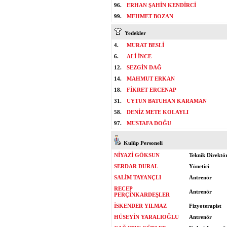
96.
ERHAN ŞAHİN KENDİRCİ
99.
MEHMET BOZAN
Yedekler
4.
MURAT BESLİ
6.
ALİ İNCE
12.
SEZGİN DAĞ
14.
MAHMUT ERKAN
18.
FİKRET ERCENAP
31.
UYTUN BATUHAN KARAMAN
58.
DENİZ METE KOLAYLI
97.
MUSTAFA DOĞU
Kulüp Personeli
NİYAZİ GÖKSUN
Teknik Direktö
SERDAR DURAL
Yönetici
SALİM TAYANÇLI
Antrenör
RECEP
Antrenör
PERÇİNKARDEŞLER
İSKENDER YILMAZ
Fizyoterapist
HÜSEYİN YARALIOĞLU
Antrenör