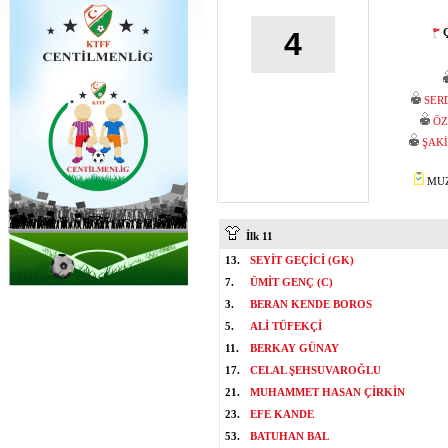
Ç
4
SER
ÖZ
ŞAK
MUZA
İlk 11
13.
SEYİT GEÇİCİ (GK)
7.
ÜMİT GENÇ (C)
3.
BERAN KENDE BOROS
5.
ALİ TÜFEKÇİ
11.
BERKAY GÜNAY
17.
CELAL ŞEHSUVAROĞLU
21.
MUHAMMET HASAN ÇİRKİN
23.
EFE KANDE
53.
BATUHAN BAL