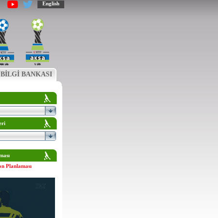
English
BİLGİ BANKASI
eri
ması
on Planlaması