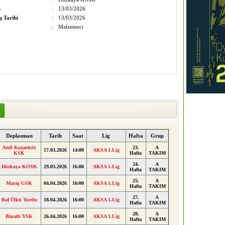
i
:
13/03/2026
ş Tarihi
:
13/03/2026
:
Malzemeci
Deplasman
Tarih
Saat
Lig
Hafta
Grup
Atoll Kozanköy
23.
A
17.03.2026
14:00
AKSA 1.Lig
KSK
Hafta
TAKIM
24.
A
Düzkaya KOSK
29.03.2026
16:00
AKSA 1.Lig
Hafta
TAKIM
25.
A
Maraş GSK
04.04.2026
16:00
AKSA 1.Lig
Hafta
TAKIM
27.
A
Baf Ülkü Yurdu
18.04.2026
16:00
AKSA 1.Lig
Hafta
TAKIM
28.
A
Binatlı YSK
26.04.2026
16:00
AKSA 1.Lig
Hafta
TAKIM