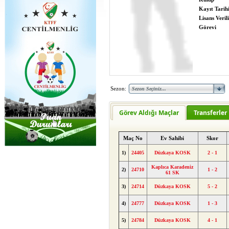
Kayıt Tarih
Lisans Verili
Görevi
Sezon:
Görev Aldığı Maçlar
Transferler
Maç No
Ev Sahibi
Skor
1)
24405
Düzkaya KOSK
2 - 1
Kaplıca Karadeniz
2)
24710
1 - 2
61 SK
3)
24714
Düzkaya KOSK
5 - 2
4)
24777
Düzkaya KOSK
1 - 3
5)
24784
Düzkaya KOSK
4 - 1