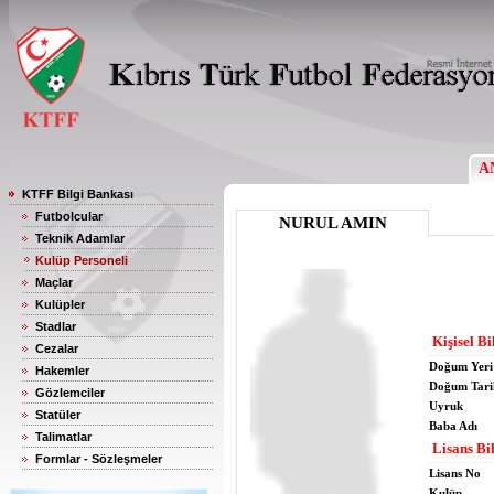
A
KTFF Bilgi Bankası
Futbolcular
NURUL AMIN
Teknik Adamlar
Kulüp Personeli
Maçlar
Kulüpler
Stadlar
Kişisel Bi
Cezalar
Doğum Yeri
Hakemler
Doğum Tari
Gözlemciler
Uyruk
Statüler
Baba Adı
Talimatlar
Lisans Bil
Formlar - Sözleşmeler
Lisans No
Kulüp