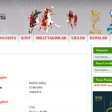
NA SAYFA
KTFF
MİLLİ TAKIMLAR
LİGLER
KUPALAR
Fikstürler
Puan Cetvell
lgiler
Sezon Planla
:
BANGLADEŞ
2018-2019 Sez
hi
:
15/08/1994
:
YABANCI
:
gileri
:
5743
:
Düzkaya KOSK