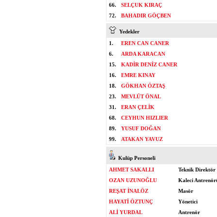
66.
SELÇUK KIRAÇ
72.
BAHADIR GÖÇBEN
Yedekler
1.
EREN CAN CANER
6.
ARDA KARACAN
15.
KADİR DENİZ CANER
16.
EMRE KINAY
18.
GÖKHAN ÖZTAŞ
23.
MEVLÜT ÖNAL
31.
ERAN ÇELİK
68.
CEYHUN HIZLIER
89.
YUSUF DOĞAN
99.
ATAKAN YAVUZ
Kulüp Personeli
AHMET SAKALLI
Teknik Direktör
OZAN UZUNOĞLU
Kaleci Antrenör
REŞAT İNALÖZ
Masör
HAYATİ ÖZTUNÇ
Yönetici
ALİ YURDAL
Antrenör