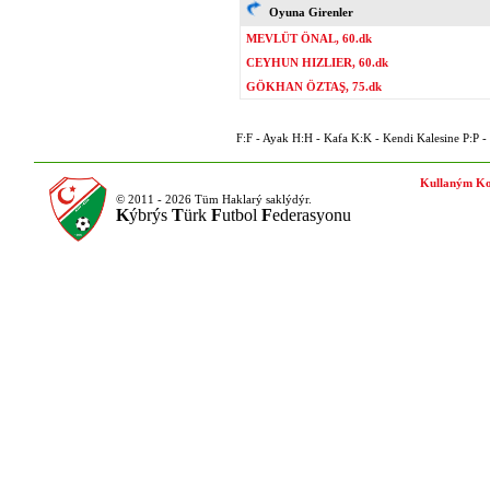
Oyuna Girenler
MEVLÜT ÖNAL, 60.dk
CEYHUN HIZLIER, 60.dk
GÖKHAN ÖZTAŞ, 75.dk
F:F - Ayak H:H - Kafa K:K - Kendi Kalesine P:P - P
Kullaným Ko
© 2011 - 2026 Tüm Haklarý saklýdýr.
K
ýbrýs
T
ürk
F
utbol
F
ederasyonu