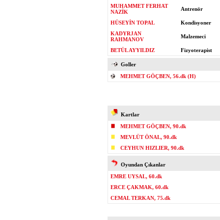
MUHAMMET FERHAT
Antrenör
NAZİK
HÜSEYİN TOPAL
Kondisyoner
KADYRJAN
Malzemeci
RAHMANOV
BETÜL AYYILDIZ
Fizyoterapist
Goller
MEHMET GÖÇBEN, 56.dk (H)
Kartlar
MEHMET GÖÇBEN, 90.dk
MEVLÜT ÖNAL, 90.dk
CEYHUN HIZLIER, 90.dk
Oyundan Çıkanlar
EMRE UYSAL, 60.dk
ERCE ÇAKMAK, 60.dk
CEMAL TERKAN, 75.dk