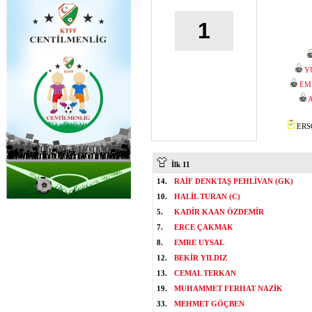
1
Y
EM
ERSO
İlk 11
14.
RAİF DENKTAŞ PEHLİVAN (GK)
10.
HALİL TURAN (C)
5.
KADİR KAAN ÖZDEMİR
7.
ERCE ÇAKMAK
8.
EMRE UYSAL
12.
BEKİR YILDIZ
13.
CEMAL TERKAN
19.
MUHAMMET FERHAT NAZİK
33.
MEHMET GÖÇBEN