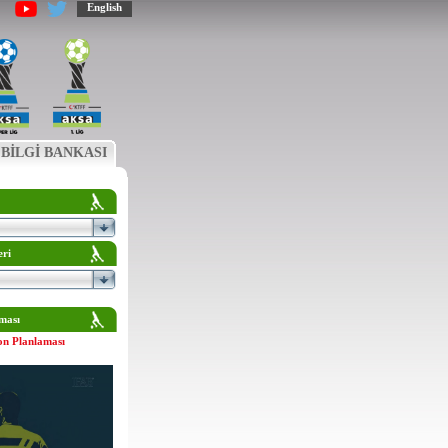
English
BİLGİ BANKASI
eri
ması
on Planlaması