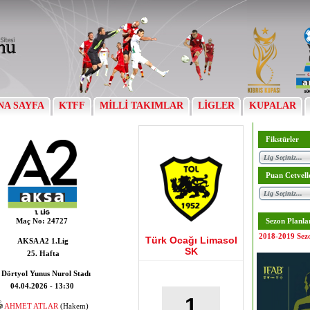
NA SAYFA
KTFF
MİLLİ TAKIMLAR
LİGLER
KUPALAR
Fikstürler
Puan Cetvell
Maç No:
24727
Sezon Planla
2018-2019 Sez
Türk Ocağı Limasol
AKSA A2 1.Lig
SK
25. Hafta
Dörtyol Yunus Nurol Stadı
04.04.2026 - 13:30
1
AHMET ATLAR
(Hakem)