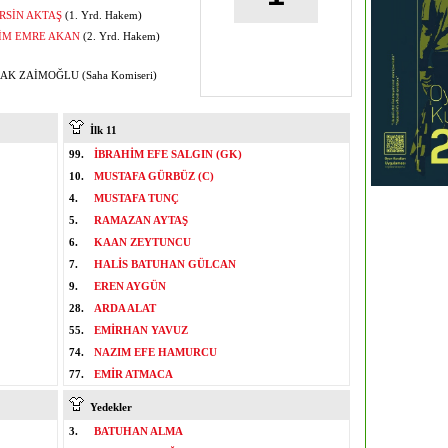
RSİN AKTAŞ
(1. Yrd. Hakem)
İM EMRE AKAN
(2. Yrd. Hakem)
K ZAİMOĞLU (Saha Komiseri)
İlk 11
99.
İBRAHİM EFE SALGIN (GK)
10.
MUSTAFA GÜRBÜZ (C)
4.
MUSTAFA TUNÇ
5.
RAMAZAN AYTAŞ
6.
KAAN ZEYTUNCU
7.
HALİS BATUHAN GÜLCAN
9.
EREN AYGÜN
28.
ARDA ALAT
55.
EMİRHAN YAVUZ
74.
NAZIM EFE HAMURCU
77.
EMİR ATMACA
Yedekler
3.
BATUHAN ALMA