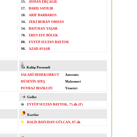
15.
AYHAN ERÇAĞIL
17.
BARIŞ SAYILIR
18.
ARİF BARBAROS
34.
ZEKİ BORAN ORHAN
54.
BATUHAN YAŞAR
70.
EREN EFE BÖLEK
88.
EYYÜP SULTAN BAYTOK
98.
AZAD AVŞAR
Kulüp Personeli
SALAHİ DEDEKORKUT
Antrenör
HÜSEYİN ATEŞ
Malzemeci
POYRAZ BOZKUZU
Yönetici
Goller
EYYÜP SULTAN BAYTOK, 75.dk (F)
Kartlar
HALİS BATUHAN GÜLCAN, 87.dk