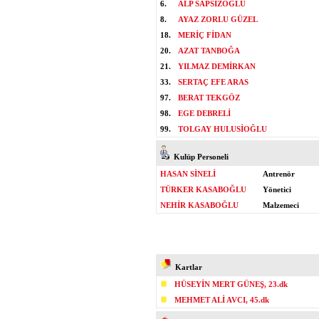
6.
ALP SAPSIZOĞLU
8.
AYAZ ZORLU GÜZEL
18.
MERİÇ FİDAN
20.
AZAT TANBOĞA
21.
YILMAZ DEMİRKAN
33.
SERTAÇ EFE ARAS
97.
BERAT TEKGÖZ
98.
EGE DEBRELİ
99.
TOLGAY HULUSİOĞLU
Kulüp Personeli
HASAN SİNELİ
Antrenör
TÜRKER KASABOĞLU
Yönetici
NEHİR KASABOĞLU
Malzemeci
Kartlar
HÜSEYİN MERT GÜNEŞ, 23.dk
MEHMET ALİ AVCI, 45.dk