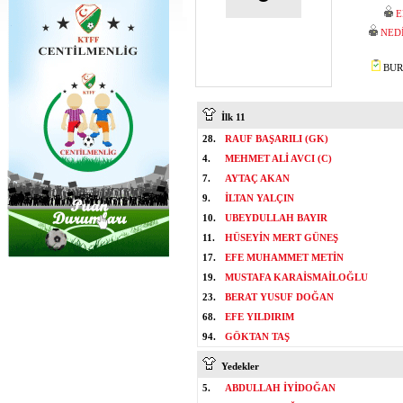
E
NED
BURA
İlk 11
28.
RAUF BAŞARILI (GK)
4.
MEHMET ALİ AVCI (C)
7.
AYTAÇ AKAN
9.
İLTAN YALÇIN
10.
UBEYDULLAH BAYIR
11.
HÜSEYİN MERT GÜNEŞ
17.
EFE MUHAMMET METİN
19.
MUSTAFA KARAİSMAİLOĞLU
23.
BERAT YUSUF DOĞAN
68.
EFE YILDIRIM
94.
GÖKTAN TAŞ
Yedekler
5.
ABDULLAH İYİDOĞAN