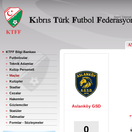
A
KTFF Bilgi Bankası
Futbolcular
Teknik Adamlar
Kulüp Personeli
Maçlar
Kulüpler
Stadlar
Cezalar
Hakemler
Gözlemciler
Aslanköy GSD
Statüler
Talimatlar
Formlar - Sözleşmeler
0