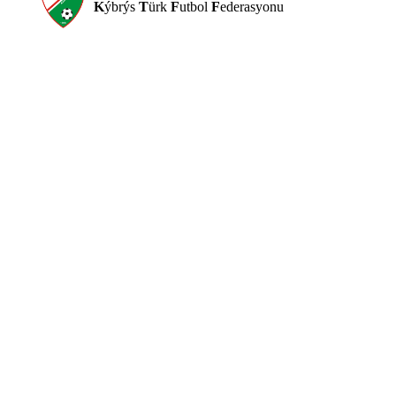
K
ýbrýs
T
ürk
F
utbol
F
ederasyonu