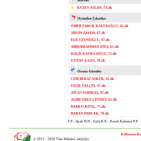
Kartlar
KUZEY ASLAN, 74.dk
Oyundan Çıkanlar
ÖMER FARUK KALFAOĞLU, 42.dk
ARVIN ZAYED, 47.dk
EGE UZUNOĞLU, 47.dk
ABDURRAHMAN ATEŞ, 61.dk
HALİS KAYRA OĞUZ, 75.dk
GÜNAY KAAN, 78.dk
Oyuna Girenler
CEM BERAT ASKER, 42.dk
UFUK YALÇIN, 47.dk
ATLAS SARIKAŞ, 47.dk
ALBIE EREN CENNET, 61.dk
BARKO KIVIÇ, 75.dk
BARAN PARLAK, 78.dk
F:F - Ayak H:H - Kafa K:K - Kendi Kalesine P:P - P
Kullaným Ko
© 2011 - 2026 Tüm Haklarý saklýdýr.