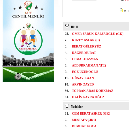
MUS
İlk 11
25.
ÖMER FARUK KALFAOĞLU (GK)
7.
KUZEY ASLAN (C)
3.
BERAT GÜLERYÜZ
4.
DAĞER MURAT
5.
CEMAL HASMAN
8.
ABDURRAHMAN ATEŞ
9.
EGE UZUNOĞLU
11.
GÜNAY KAAN
18.
ARVIN ZAYED
36.
TOPRAK ARAS KORKMAZ
61.
HALİS KAYRA OĞUZ
Yedekler
31.
CEM BERAT ASKER (GK)
2.
MUSTAFA ÇİKO
6.
DEMHAT KOCA