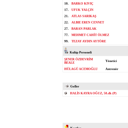
10.
BARKO KIVIÇ
17.
UFUK YALÇIN
21.
ATLAS SARIKAŞ
22.
ALBIE EREN CENNET
27.
BARAN PARLAK
77.
MEHMET CAHİT ÖLMEZ
99.
TEZAY AYDIN AYTÖRE
Kulüp Personeli
ŞENER ÖZDEVRİM
Yönetici
BEALE
HÜLAGÜ ACEMOĞLU
Antrenör
Goller
HALİS KAYRA OĞUZ, 58.dk (P)