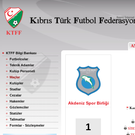
A
KTFF Bilgi Bankası
Futbolcular
Teknik Adamlar
Kulüp Personeli
Maçlar
Kulüpler
Stadlar
Cezalar
Hakemler
Akdeniz Spor Birliği
Gözlemciler
Kar
Statüler
Talimatlar
1
Formlar - Sözleşmeler
SİB
TE