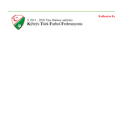
Kullaným Ko
© 2011 - 2026 Tüm Haklarý saklýdýr.
K
ýbrýs
T
ürk
F
utbol
F
ederasyonu