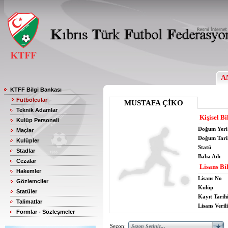
A
KTFF Bilgi Bankası
Futbolcular
MUSTAFA ÇİKO
Teknik Adamlar
Kişisel Bi
Kulüp Personeli
Doğum Yeri
Maçlar
Doğum Tari
Kulüpler
Statü
Stadlar
Baba Adı
Cezalar
Lisans Bil
Hakemler
Lisans No
Gözlemciler
Kulüp
Statüler
Kayıt Tarih
Talimatlar
Lisans Verili
Formlar - Sözleşmeler
Sezon: