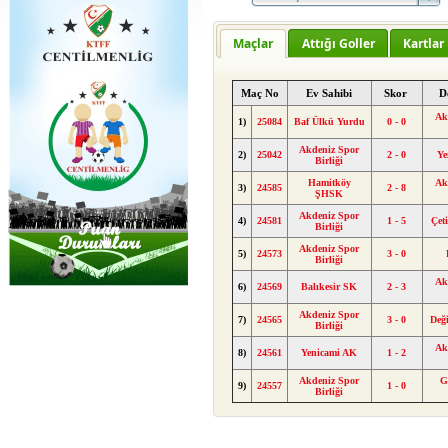
Maçlar
Attığı Goller
Kartlar
Maç No
Ev Sahibi
Skor
D
Ak
1)
25084
Baf Ülkü Yurdu
0 - 0
Akdeniz Spor
2)
25042
2 - 0
Ye
Birliği
Hamitköy
Ak
3)
24585
2 - 8
ŞHSK
Akdeniz Spor
4)
24581
1 - 5
Çet
Birliği
Akdeniz Spor
5)
24573
3 - 0
Birliği
Ak
6)
24569
Balıkesir SK
2 - 3
Akdeniz Spor
7)
24565
3 - 0
Değ
Birliği
Ak
8)
24561
Yenicami AK
1 - 2
Akdeniz Spor
G
9)
24557
1 - 0
Birliği