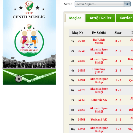
Sezon:
Maçlar
Attığı Goller
Kartlar
Maç No
Ev Sahibi
Skor
Baf Ülkü
A
1)
25084
0 - 0
Yurdu
Akdeniz Spor
2)
25042
2 - 0
Y
Birliği
Akdeniz Spor
Küç
3)
24589
2 - 1
Birliği
Hamitköy
A
4)
24585
2 - 8
ŞHSK
Akdeniz Spor
5)
24581
1 - 5
Çe
Birliği
Akdeniz Spor
6)
24573
3 - 0
Birliği
A
7)
24569
Balıkesir SK
2 - 3
Akdeniz Spor
8)
24565
3 - 0
De
Birliği
A
9)
24561
Yenicami AK
1 - 2
Akdeniz Spor
10)
24557
1 - 0
Göç
Birliği