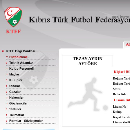
A
KTFF Bilgi Bankası
Futbolcular
TEZAY AYDIN
Teknik Adamlar
AYTÖRE
Kulüp Personeli
Kişisel Bi
Maçlar
Doğum Yeri
Kulüpler
Doğum Tari
Stadlar
Statü
Cezalar
Baba Adı
Hakemler
Lisans Bil
Gözlemciler
Lisans No
Statüler
Kulüp
Talimatlar
Kayıt Tarih
Formlar - Sözleşmeler
Lisans Verili