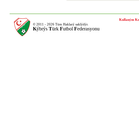
Kullaným Ko
© 2011 - 2026 Tüm Haklarý saklýdýr.
K
ýbrýs
T
ürk
F
utbol
F
ederasyonu