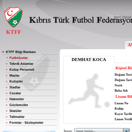
A
KTFF Bilgi Bankası
Futbolcular
DEMHAT KOCA
Teknik Adamlar
Kişisel Bi
Kulüp Personeli
Doğum Yeri
Maçlar
Doğum Tari
Kulüpler
Statü
Stadlar
Baba Adı
Cezalar
Lisans Bil
Hakemler
Lisans No
Gözlemciler
Kulüp
Statüler
Kayıt Tarih
Talimatlar
Lisans Verili
Formlar - Sözleşmeler
Sezon: