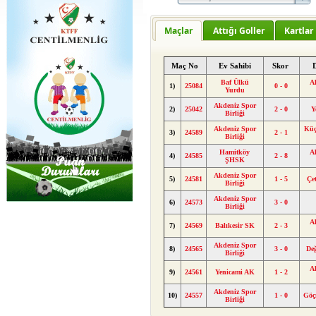
Maçlar
Attığı Goller
Kartlar
Maç No
Ev Sahibi
Skor
Baf Ülkü
A
1)
25084
0 - 0
Yurdu
Akdeniz Spor
2)
25042
2 - 0
Y
Birliği
Akdeniz Spor
Küç
3)
24589
2 - 1
Birliği
Hamitköy
A
4)
24585
2 - 8
ŞHSK
Akdeniz Spor
5)
24581
1 - 5
Çe
Birliği
Akdeniz Spor
6)
24573
3 - 0
Birliği
A
7)
24569
Balıkesir SK
2 - 3
Akdeniz Spor
8)
24565
3 - 0
De
Birliği
A
9)
24561
Yenicami AK
1 - 2
Akdeniz Spor
10)
24557
1 - 0
Göç
Birliği