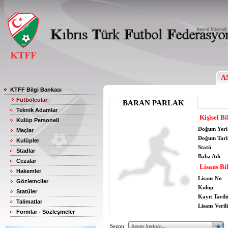
A
KTFF Bilgi Bankası
Futbolcular
BARAN PARLAK
Teknik Adamlar
Kişisel Bi
Kulüp Personeli
Doğum Yeri
Maçlar
Doğum Tari
Kulüpler
Statü
Stadlar
Baba Adı
Cezalar
Lisans Bil
Hakemler
Lisans No
Gözlemciler
Kulüp
Statüler
Kayıt Tarih
Talimatlar
Lisans Verili
Formlar - Sözleşmeler
Sezon: