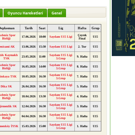
Oyuncu Hareketleri
Genel
Deplasman
Tarih
Saat
Lig
Hafta
Grup
kdeniz Spor
Çeyrek
17.06.2026
18:00
Saydam U15 Ligi
U15
Birliği
Final
enicami AK
13.06.2026
15:30
Saydam U15 Ligi
2. Tur
U15
ük Kaymaklı
Saydam U15 Ligi
23.05.2026
11:00
9. Hafta
U15
TSK
3.Grup
kdeniz Spor
Saydam U15 Ligi
16.05.2026
14:00
8. Hafta
U15
Birliği
3.Grup
Saydam U15 Ligi
tinkaya TSK
10.05.2026
16:30
7. Hafta
U15
3.Grup
Saydam U15 Ligi
Dika SK
26.04.2026
16:30
5. Hafta
U15
3.Grup
kdeniz Spor
Saydam U15 Ligi
18.04.2026
13:30
4. Hafta
U15
Birliği
3.Grup
Saydam U15 Ligi
ğirmenlik SK
12.04.2026
16:30
3. Hafta
U15
3.Grup
kdeniz Spor
Saydam U15 Ligi
04.04.2026
16:30
2. Hafta
U15
Birliği
3.Grup
Saydam U15 Ligi
menköy İYSK
15.03.2026
15:00
1. Hafta
U15
3.Grup