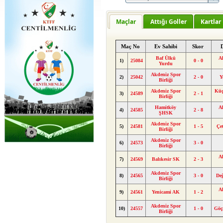
Maçlar
Attığı Goller
Kartlar
Maç No
Ev Sahibi
Skor
Baf Ülkü
A
1)
25084
0 - 0
Yurdu
Akdeniz Spor
2)
25042
2 - 0
Y
Birliği
Akdeniz Spor
Küç
3)
24589
2 - 1
Birliği
Hamitköy
A
4)
24585
2 - 8
ŞHSK
Akdeniz Spor
5)
24581
1 - 5
Çe
Birliği
Akdeniz Spor
6)
24573
3 - 0
Birliği
A
7)
24569
Balıkesir SK
2 - 3
Akdeniz Spor
8)
24565
3 - 0
De
Birliği
A
9)
24561
Yenicami AK
1 - 2
Akdeniz Spor
10)
24557
1 - 0
Göç
Birliği