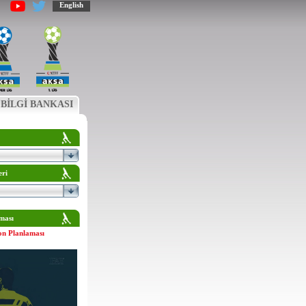
English
BİLGİ BANKASI
eri
ması
on Planlaması