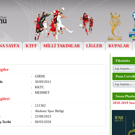
NA SAYFA
KTFF
MİLLİ TAKIMLAR
LİGLER
KUPALAR
Fikstürler
lgiler
:
GİRNE
Puan Cetvell
hi
:
30/09/2011
:
KKTC
:
MEHMET
Sezon Planla
gileri
2018-2019 Sez
:
121362
:
Akdeniz Spor Birliği
i
:
25/08/2025
ş Tarihi
:
06/03/2026