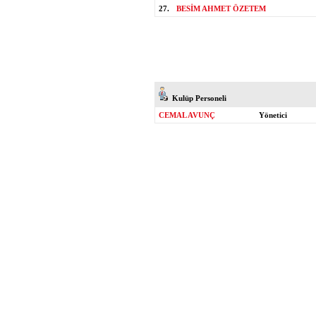
27.
BESİM AHMET ÖZETEM
Kulüp Personeli
CEMAL AVUNÇ
Yönetici