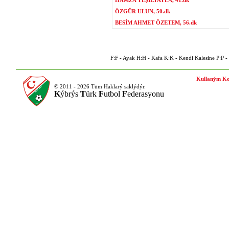
HAMZA YEŞİLYAYLA, 41.dk
ÖZGÜR ULUN, 50.dk
BESİM AHMET ÖZETEM, 56.dk
F:F - Ayak H:H - Kafa K:K - Kendi Kalesine P:P - P
Kullaným Ko
© 2011 - 2026 Tüm Haklarý saklýdýr.
K
ýbrýs
T
ürk
F
utbol
F
ederasyonu