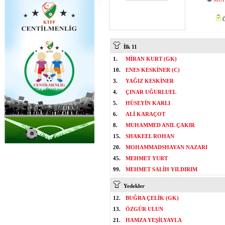
Ö
İlk 11
1.
MİRAN KURT (GK)
10.
ENES KESKİNER (C)
3.
YAĞIZ KESKİNER
4.
ÇINAR UĞURLUEL
5.
HÜSEYİN KARLI
6.
ALİ KARAÇOT
8.
MUHAMMED ANIL ÇAKIR
15.
SHAKEEL ROHAN
20.
MOHAMMADSHAYAN NAZARI
45.
MEHMET YURT
99.
MEHMET SALİH YILDIRIM
Yedekler
12.
BUĞRA ÇELİK (GK)
13.
ÖZGÜR ULUN
21.
HAMZA YEŞİLYAYLA