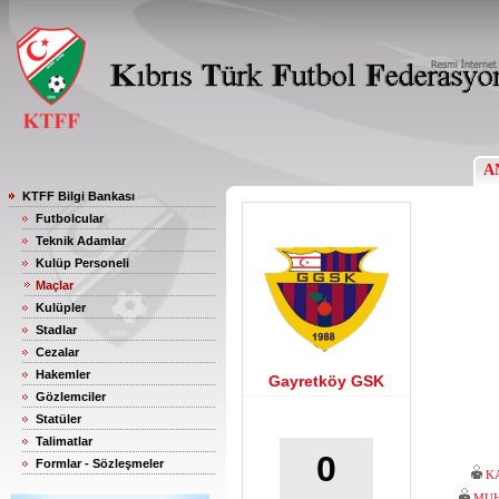
A
KTFF Bilgi Bankası
Futbolcular
Teknik Adamlar
Kulüp Personeli
Maçlar
Kulüpler
Stadlar
Cezalar
Hakemler
Gayretköy GSK
Gözlemciler
Statüler
Talimatlar
0
Formlar - Sözleşmeler
K
MUH