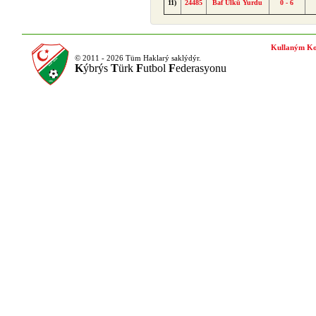
11)
24485
Baf Ülkü Yurdu
0 - 6
Kullaným Ko
© 2011 - 2026 Tüm Haklarý saklýdýr.
K
ýbrýs
T
ürk
F
utbol
F
ederasyonu