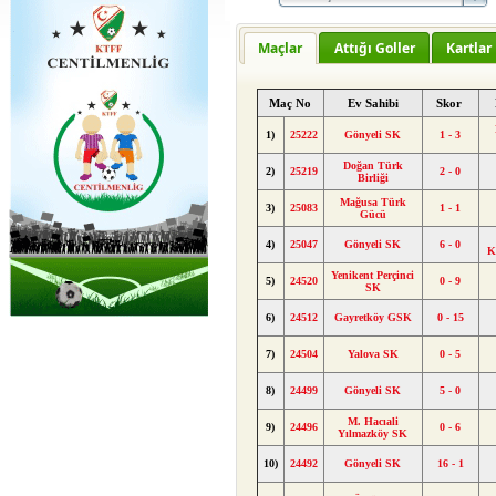
Maçlar
Attığı Goller
Kartlar
Maç No
Ev Sahibi
Skor
1)
25222
Gönyeli SK
1 - 3
Doğan Türk
2)
25219
2 - 0
Birliği
Mağusa Türk
3)
25083
1 - 1
Gücü
4)
25047
Gönyeli SK
6 - 0
K
Yenikent Perçinci
5)
24520
0 - 9
SK
6)
24512
Gayretköy GSK
0 - 15
7)
24504
Yalova SK
0 - 5
8)
24499
Gönyeli SK
5 - 0
M. Hacıali
9)
24496
0 - 6
Yılmazköy SK
10)
24492
Gönyeli SK
16 - 1