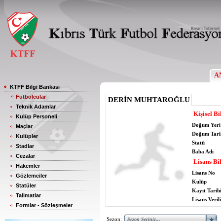
A
KTFF Bilgi Bankası
Futbolcular
DERİN MUHTAROĞLU
Teknik Adamlar
Kişisel Bi
Kulüp Personeli
Doğum Yeri
Maçlar
Doğum Tari
Kulüpler
Statü
Stadlar
Baba Adı
Cezalar
Lisans Bil
Hakemler
Lisans No
Gözlemciler
Kulüp
Statüler
Kayıt Tarih
Talimatlar
Lisans Verili
Formlar - Sözleşmeler
Sezon: