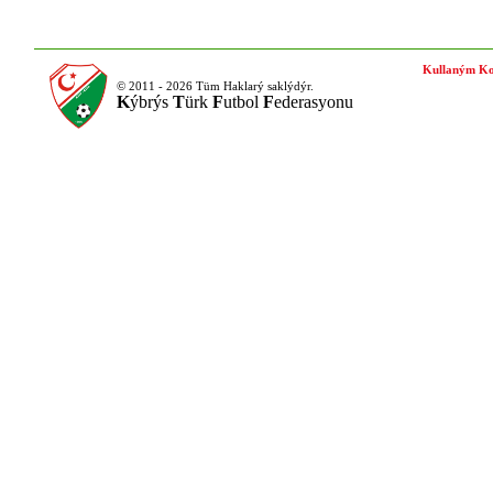
Kullaným Ko
© 2011 - 2026 Tüm Haklarý saklýdýr.
K
ýbrýs
T
ürk
F
utbol
F
ederasyonu