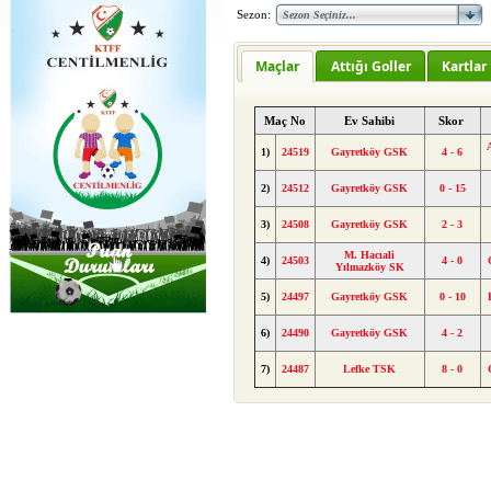
Sezon:
Maçlar
Attığı Goller
Kartlar
Maç No
Ev Sahibi
Skor
1)
24519
Gayretköy GSK
4 - 6
2)
24512
Gayretköy GSK
0 - 15
3)
24508
Gayretköy GSK
2 - 3
M. Hacıali
4)
24503
4 - 0
Yılmazköy SK
5)
24497
Gayretköy GSK
0 - 10
6)
24490
Gayretköy GSK
4 - 2
7)
24487
Lefke TSK
8 - 0