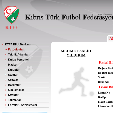
A
KTFF Bilgi Bankası
Futbolcular
MEHMET SALİH
Teknik Adamlar
YILDIRIM
Kulüp Personeli
Kişisel Bi
Maçlar
Doğum Yeri
Kulüpler
Doğum Tari
Stadlar
Statü
Cezalar
Baba Adı
Hakemler
Lisans Bil
Gözlemciler
Lisans No
Statüler
Kulüp
Talimatlar
Kayıt Tarih
Formlar - Sözleşmeler
Lisans Verili