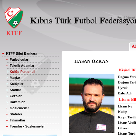
A
KTFF Bilgi Bankası
Futbolcular
HASAN ÖZKAN
Teknik Adamlar
Kişisel Bi
Kulüp Personeli
Doğum Yeri
Maçlar
Doğum Tari
Kulüpler
Uyruk
Stadlar
Baba Adı
Cezalar
Lisans Bil
Hakemler
Lisans No
Gözlemciler
Kulüp
Statüler
Kayıt Tarih
Talimatlar
Lisans Verili
Formlar - Sözleşmeler
Görevi
Lisans Türü