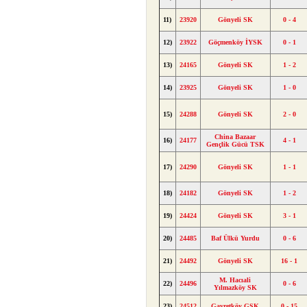
11)
23920
Gönyeli SK
0 - 4
12)
23922
Göçmenköy İYSK
0 - 1
13)
24165
Gönyeli SK
1 - 2
14)
23925
Gönyeli SK
1 - 0
15)
24288
Gönyeli SK
2 - 0
China Bazaar
16)
24177
4 - 1
Gençlik Gücü TSK
17)
24290
Gönyeli SK
1 - 1
18)
24182
Gönyeli SK
1 - 2
19)
24424
Gönyeli SK
3 - 1
20)
24485
Baf Ülkü Yurdu
0 - 6
21)
24492
Gönyeli SK
16 - 1
M. Hacıali
22)
24496
0 - 6
Yılmazköy SK
23)
24512
Gayretköy GSK
0 - 15