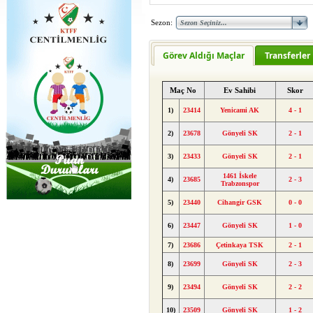
Sezon:
Görev Aldığı Maçlar
Transferler
Maç No
Ev Sahibi
Skor
1)
23414
Yenicami AK
4 - 1
2)
23678
Gönyeli SK
2 - 1
3)
23433
Gönyeli SK
2 - 1
1461 İskele
4)
23685
2 - 3
Trabzonspor
5)
23440
Cihangir GSK
0 - 0
6)
23447
Gönyeli SK
1 - 0
7)
23686
Çetinkaya TSK
2 - 1
8)
23699
Gönyeli SK
2 - 3
9)
23494
Gönyeli SK
2 - 2
10)
23509
Gönyeli SK
1 - 2