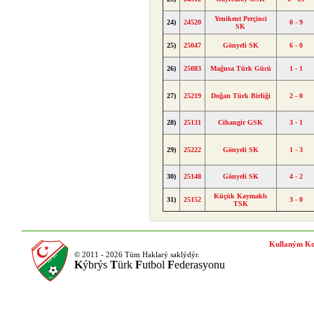
Yenikent Perçinci
24)
24520
0 - 9
SK
25)
25047
Gönyeli SK
6 - 0
26)
25083
Mağusa Türk Gücü
1 - 1
27)
25219
Doğan Türk Birliği
2 - 0
28)
25131
Cihangir GSK
3 - 1
29)
25222
Gönyeli SK
1 - 3
30)
25148
Gönyeli SK
4 - 2
Küçük Kaymaklı
31)
25152
3 - 0
TSK
Kullaným Ko
© 2011 - 2026 Tüm Haklarý saklýdýr.
K
ýbrýs
T
ürk
F
utbol
F
ederasyonu