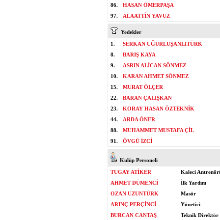
86.
HASAN ÖMERPAŞA
97.
ALAATTİN YAVUZ
Yedekler
1.
SERKAN UĞURLUŞANLITÜRK
8.
BARIŞ KAYA
9.
ASRIN ALİCAN SÖNMEZ
10.
KARAN AHMET SÖNMEZ
15.
MURAT ÖLÇER
22.
BARAN ÇALIŞKAN
23.
KORAY HASAN ÖZTEKNİK
44.
ARDA ÖNER
88.
MUHAMMET MUSTAFA ÇİL
91.
ÖVGÜ İZCİ
Kulüp Personeli
TUGAY ATİKER
Kaleci Antrenör
AHMET DÜMENCİ
İlk Yardım
OZAN UZUNTÜRK
Masör
ARINÇ PERÇİNCİ
Yönetici
BURCAN CANTAŞ
Teknik Direktör