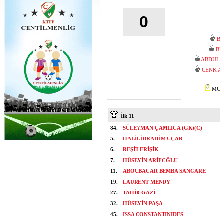
0
B
B
ABDUL
CENK 
MUS
İlk 11
84.
SÜLEYMAN ÇAMLICA (GK)(C)
5.
HALİL İBRAHİM UÇAR
6.
REŞİT ERİŞİK
7.
HÜSEYİN ARİFOĞLU
11.
ABOUBACAR BEMBA SANGARE
19.
LAURENT MENDY
27.
TAHİR GAZİ
32.
HÜSEYİN PAŞA
45.
ISSA CONSTANTINIDES