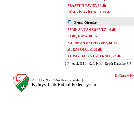
ALAATTİN YAVUZ, 60.dk
HÜSEYİN ARİFOĞLU, 72.dk
Oyuna Girenler
ASRIN ALİCAN SÖNMEZ, 46.dk
BARIŞ KAYA, 60.dk
KARAN AHMET SÖNMEZ, 60.dk
MURAT ÖLÇER, 60.dk
KORAY HASAN ÖZTEKNİK, 72.dk
F:F - Ayak H:H - Kafa K:K - Kendi Kalesine P:P - P
Kullaným Ko
© 2011 - 2026 Tüm Haklarý saklýdýr.
K
ýbrýs
T
ürk
F
utbol
F
ederasyonu