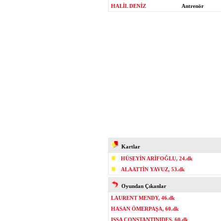
HALİL DENİZ
Antrenör
Kartlar
HÜSEYİN ARİFOĞLU, 24.dk
ALAATTİN YAVUZ, 53.dk
Oyundan Çıkanlar
LAURENT MENDY, 46.dk
HASAN ÖMERPAŞA, 60.dk
ISSA CONSTANTINIDES, 60.dk