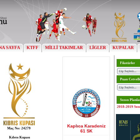
NA SAYFA
KTFF
MİLLİ TAKIMLAR
LİGLER
KUPALAR
Fikstürler
Puan Cetvell
Sezon Planla
2018-2019 Sez
Kaplıca Karadeniz
Maç No:
24279
61 SK
Kıbrıs Kupası