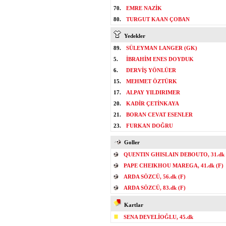
70.
EMRE NAZİK
80.
TURGUT KAAN ÇOBAN
Yedekler
89.
SÜLEYMAN LANGER (GK)
5.
İBRAHİM ENES DOYDUK
6.
DERVİŞ YÖNLÜER
15.
MEHMET ÖZTÜRK
17.
ALPAY YILDIRIMER
20.
KADİR ÇETİNKAYA
21.
BORAN CEVAT ESENLER
23.
FURKAN DOĞRU
Goller
QUENTIN GHISLAIN DEBOUTO, 31.dk 
PAPE CHEIKHOU MAREGA, 41.dk (F)
ARDA SÖZCÜ, 56.dk (F)
ARDA SÖZCÜ, 83.dk (F)
Kartlar
SENA DEVELİOĞLU, 45.dk