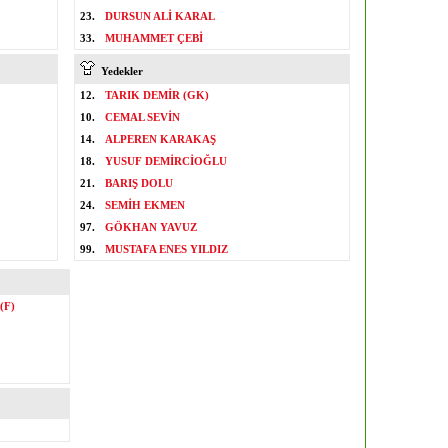
23.
DURSUN ALİ KARAL
33.
MUHAMMET ÇEBİ
Yedekler
12.
TARIK DEMİR (GK)
10.
CEMAL SEVİN
14.
ALPEREN KARAKAŞ
18.
YUSUF DEMİRCİOĞLU
21.
BARIŞ DOLU
24.
SEMİH EKMEN
97.
GÖKHAN YAVUZ
99.
MUSTAFA ENES YILDIZ
(F)