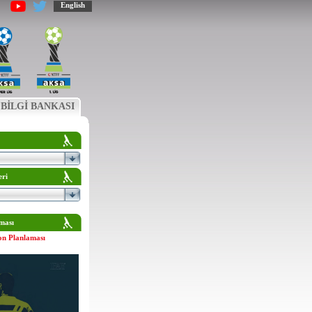
English
BİLGİ BANKASI
eri
ması
on Planlaması