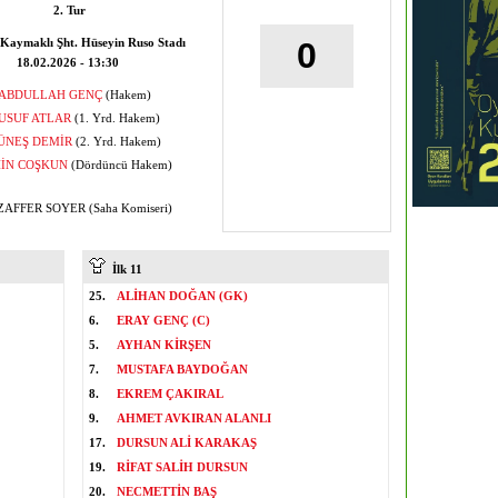
2. Tur
Kaymaklı Şht. Hüseyin Ruso Stadı
0
18.02.2026 - 13:30
ABDULLAH GENÇ
(Hakem)
USUF ATLAR
(1. Yrd. Hakem)
ÜNEŞ DEMİR
(2. Yrd. Hakem)
İN COŞKUN
(Dördüncü Hakem)
FFER SOYER (Saha Komiseri)
İlk 11
25.
ALİHAN DOĞAN (GK)
6.
ERAY GENÇ (C)
5.
AYHAN KİRŞEN
7.
MUSTAFA BAYDOĞAN
8.
EKREM ÇAKIRAL
9.
AHMET AVKIRAN ALANLI
17.
DURSUN ALİ KARAKAŞ
19.
RİFAT SALİH DURSUN
20.
NECMETTİN BAŞ