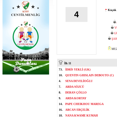
Küçük 
4
Y
G
ŞAH
MUZA
İlk 11
73.
İDRİS YEKLİ (GK)
10.
QUENTIN GHISLAIN DEBOUTO (C)
4.
SENA DEVELİOĞLU
7.
ARDA SÖZCÜ
8.
DERAN ÇÖLLO
9.
ARDA KORTAY
14.
PAPE CHEIKHOU MAREGA
16.
ARCAN ERÇELİK
18.
NANA KWAME KUMAH