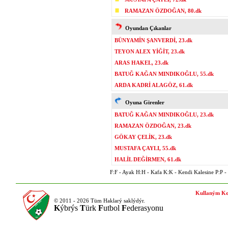
RAMAZAN ÖZDOĞAN, 80.dk
Oyundan Çıkanlar
BÜNYAMİN ŞANVERDİ, 23.dk
TEYON ALEX YİĞİT, 23.dk
ARAS HAKEL, 23.dk
BATUĞ KAĞAN MINDIKOĞLU, 55.dk
ARDA KADRİ ALAGÖZ, 61.dk
Oyuna Girenler
BATUĞ KAĞAN MINDIKOĞLU, 23.dk
RAMAZAN ÖZDOĞAN, 23.dk
GÖKAY ÇELİK, 23.dk
MUSTAFA ÇAYLI, 55.dk
HALİL DEĞİRMEN, 61.dk
F:F - Ayak H:H - Kafa K:K - Kendi Kalesine P:P - P
Kullaným Ko
© 2011 - 2026 Tüm Haklarý saklýdýr.
K
ýbrýs
T
ürk
F
utbol
F
ederasyonu