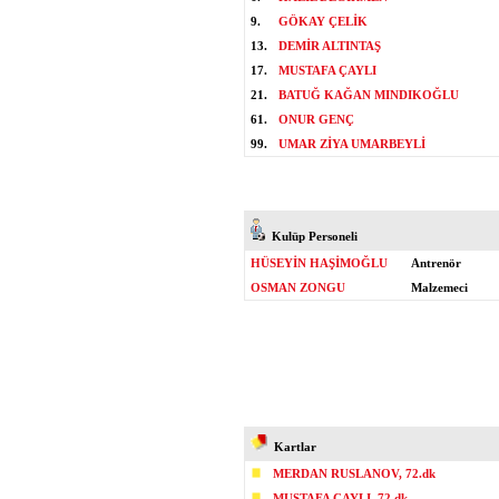
9.
GÖKAY ÇELİK
13.
DEMİR ALTINTAŞ
17.
MUSTAFA ÇAYLI
21.
BATUĞ KAĞAN MINDIKOĞLU
61.
ONUR GENÇ
99.
UMAR ZİYA UMARBEYLİ
Kulüp Personeli
HÜSEYİN HAŞİMOĞLU
Antrenör
OSMAN ZONGU
Malzemeci
Kartlar
MERDAN RUSLANOV, 72.dk
MUSTAFA ÇAYLI, 72.dk