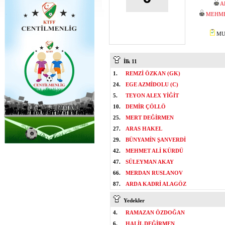
A
MEHME
MUS
İlk 11
1.
REMZİ ÖZKAN (GK)
24.
EGE AZMİDOLU (C)
5.
TEYON ALEX YİĞİT
10.
DEMİR ÇÖLLÖ
25.
MERT DEĞİRMEN
27.
ARAS HAKEL
29.
BÜNYAMİN ŞANVERDİ
42.
MEHMET ALİ KÜRDÜ
47.
SÜLEYMAN AKAY
66.
MERDAN RUSLANOV
87.
ARDA KADRİ ALAGÖZ
Yedekler
4.
RAMAZAN ÖZDOĞAN
6.
HALİL DEĞİRMEN