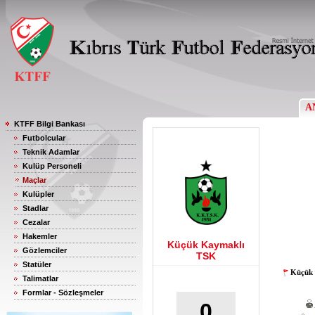
A
KTFF Bilgi Bankası
Futbolcular
Teknik Adamlar
Kulüp Personeli
Maçlar
Kulüpler
Stadlar
Cezalar
Hakemler
Küçük Kaymaklı
Gözlemciler
TSK
Statüler
Küçük 
Talimatlar
Formlar - Sözleşmeler
0