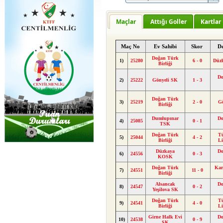
Maçlar
Attığı Goller
Kartlar
Maç No
Ev Sahibi
Skor
D
Doğan Türk
1)
25280
6 - 0
Düz
Birliği
Do
2)
25222
Gönyeli SK
1 - 3
Doğan Türk
3)
25219
2 - 0
G
Birliği
Dumlupınar
Do
4)
25085
0 - 1
TSK
Doğan Türk
T
5)
25044
4 - 2
Birliği
L
Düzkaya
Do
6)
24556
0 - 3
KOSK
Doğan Türk
Kar
7)
24551
11 - 0
Birliği
Alsancak
Do
8)
24547
0 - 2
Yeşilova SK
Doğan Türk
T
9)
24541
4 - 0
Birliği
L
Girne Halk Evi
Do
10)
24538
0 - 9
SK