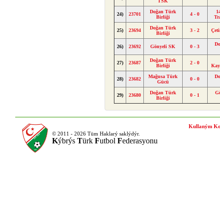
TSK
Doğan Türk
1
24)
23701
4 - 0
Birliği
Tr
Doğan Türk
25)
23694
3 - 2
Çet
Birliği
Do
26)
23692
Gönyeli SK
0 - 3
Doğan Türk
27)
23687
2 - 0
Birliği
Kay
Mağusa Türk
Do
28)
23682
0 - 0
Gücü
Doğan Türk
G
29)
23680
0 - 1
Birliği
Kullaným Ko
© 2011 - 2026 Tüm Haklarý saklýdýr.
K
ýbrýs
T
ürk
F
utbol
F
ederasyonu