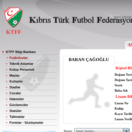
A
KTFF Bilgi Bankası
Futbolcular
BARAN ÇAĞOĞLU
Teknik Adamlar
Kişisel Bi
Kulüp Personeli
Doğum Yeri
Maçlar
Doğum Tari
Kulüpler
Statü
Stadlar
Baba Adı
Cezalar
Lisans Bil
Hakemler
Lisans No
Gözlemciler
Kulüp
Statüler
Kayıt Tarih
Talimatlar
Lisans Verili
Formlar - Sözleşmeler
Sezon: