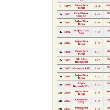
Doğan Türk
Ağı
11)
24535
10 - 0
Birliği
Çello Dikmen
Do
12)
24532
0 - 5
Gücü SK
Doğan Türk
13)
24524
3 - 0
La
Birliği
Mağusa Türk
Do
14)
24286
3 - 0
Gücü
Doğan Türk
Ma
15)
24284
0 - 0
Birliği
Doğan Türk
Du
16)
23928
0 - 1
Birliği
1461 İskele
Do
17)
23923
0 - 7
Trabzonspor
Do
18)
23917
Çetinkaya TSK
2 - 0
Doğan Türk
19)
23915
1 - 2
G
Birliği
Küçük
Do
20)
23909
0 - 2
Kaymaklı TSK
Doğan Türk
Ma
21)
23906
0 - 0
Birliği
Göçmenköy
Do
22)
23903
0 - 0
İYSK
Dumlupınar
Do
23)
23703
0 - 0