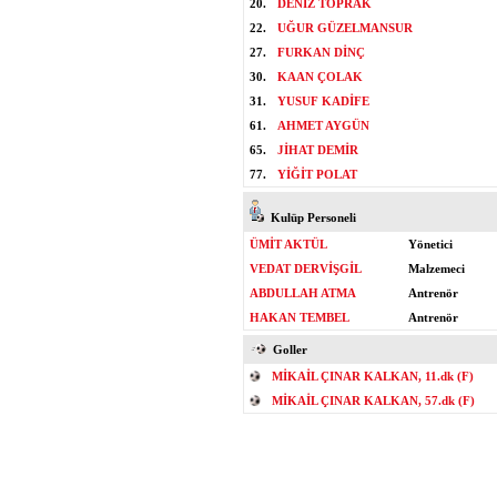
20.
DENİZ TOPRAK
22.
UĞUR GÜZELMANSUR
27.
FURKAN DİNÇ
30.
KAAN ÇOLAK
31.
YUSUF KADİFE
61.
AHMET AYGÜN
65.
JİHAT DEMİR
77.
YİĞİT POLAT
Kulüp Personeli
ÜMİT AKTÜL
Yönetici
VEDAT DERVİŞGİL
Malzemeci
ABDULLAH ATMA
Antrenör
HAKAN TEMBEL
Antrenör
Goller
MİKAİL ÇINAR KALKAN, 11.dk (F)
MİKAİL ÇINAR KALKAN, 57.dk (F)