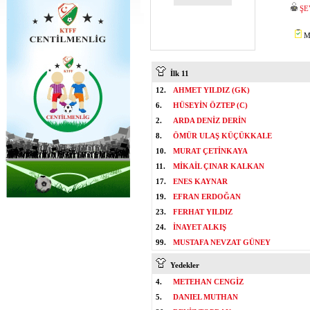
ŞE
Mİ
İlk 11
12.
AHMET YILDIZ (GK)
6.
HÜSEYİN ÖZTEP (C)
2.
ARDA DENİZ DERİN
8.
ÖMÜR ULAŞ KÜÇÜKKALE
10.
MURAT ÇETİNKAYA
11.
MİKAİL ÇINAR KALKAN
17.
ENES KAYNAR
19.
EFRAN ERDOĞAN
23.
FERHAT YILDIZ
24.
İNAYET ALKIŞ
99.
MUSTAFA NEVZAT GÜNEY
Yedekler
4.
METEHAN CENGİZ
5.
DANIEL MUTHAN