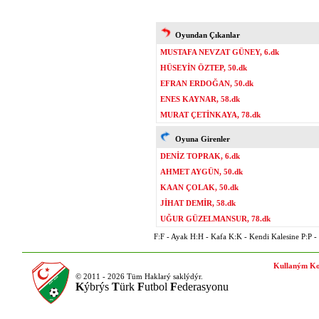
Oyundan Çıkanlar
MUSTAFA NEVZAT GÜNEY, 6.dk
HÜSEYİN ÖZTEP, 50.dk
EFRAN ERDOĞAN, 50.dk
ENES KAYNAR, 58.dk
MURAT ÇETİNKAYA, 78.dk
Oyuna Girenler
DENİZ TOPRAK, 6.dk
AHMET AYGÜN, 50.dk
KAAN ÇOLAK, 50.dk
JİHAT DEMİR, 58.dk
UĞUR GÜZELMANSUR, 78.dk
F:F - Ayak H:H - Kafa K:K - Kendi Kalesine P:P - P
Kullaným Ko
© 2011 - 2026 Tüm Haklarý saklýdýr.
K
ýbrýs
T
ürk
F
utbol
F
ederasyonu