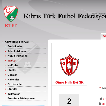
A
KTFF Bilgi Bankası
Futbolcular
Teknik Adamlar
Kulüp Personeli
Maçlar
Kulüpler
Stadlar
Cezalar
Hakemler
Girne Halk Evi SK
Gözlemciler
Kar
Statüler
Talimatlar
2
Formlar - Sözleşmeler
Yİ
OR