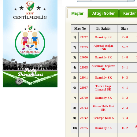
Maçlar
Attığı Goller
Kartlar
Maç No
Ev Sahibi
Skor
1)
24247
Ozanköy SK
2 - 0
Ağırdağ Boğaz
2)
24245
5 - 2
TSK
3)
24050
Ozanköy SK
1 - 8
Alsancak Yeşilova
4)
23965
3 - 1
SK
5)
23941
Ozanköy SK
0 - 3
Türk Ocağı
6)
23937
4 - 1
Limasol SK
7)
23749
Ozanköy SK
3 - 2
Girne Halk Evi
8)
23743
2 - 3
SK
9)
23742
Esentepe KSKK
3 - 3
A
10)
23735
Ozanköy SK
0 - 2