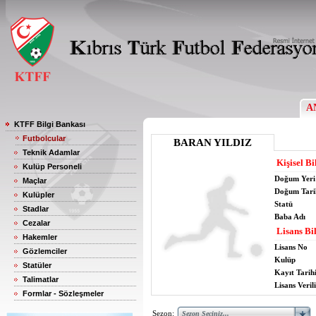
A
KTFF Bilgi Bankası
Futbolcular
BARAN YILDIZ
Teknik Adamlar
Kişisel Bi
Kulüp Personeli
Doğum Yeri
Maçlar
Doğum Tari
Kulüpler
Statü
Stadlar
Baba Adı
Cezalar
Lisans Bil
Hakemler
Lisans No
Gözlemciler
Kulüp
Statüler
Kayıt Tarih
Talimatlar
Lisans Verili
Formlar - Sözleşmeler
Sezon: