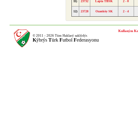
11)
23732
Lapta TBSK
2 - 0
12)
23728
Ozanköy SK
2 - 4
Kullaným Ko
© 2011 - 2026 Tüm Haklarý saklýdýr.
K
ýbrýs
T
ürk
F
utbol
F
ederasyonu