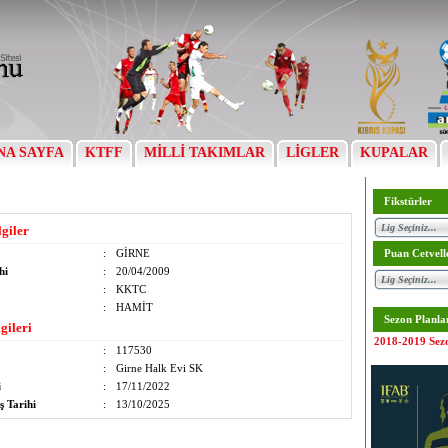
NA SAYFA
KTFF
MİLLİ TAKIMLAR
LİGLER
KUPALAR
Fikstürler
lgiler
:
GİRNE
Puan Cetvell
hi
:
20/04/2009
:
KKTC
:
HAMİT
Sezon Planla
gileri
2018-2019 Sez
:
117530
:
Girne Halk Evi SK
i
:
17/11/2022
ş Tarihi
:
13/10/2025