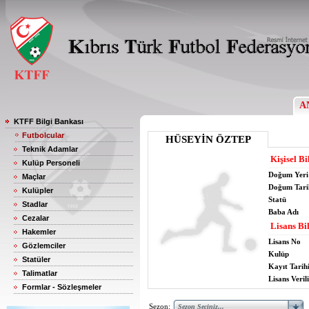
A
KTFF Bilgi Bankası
Futbolcular
HÜSEYİN ÖZTEP
Teknik Adamlar
Kişisel Bi
Kulüp Personeli
Doğum Yeri
Maçlar
Doğum Tari
Kulüpler
Statü
Stadlar
Baba Adı
Cezalar
Lisans Bil
Hakemler
Lisans No
Gözlemciler
Kulüp
Statüler
Kayıt Tarih
Talimatlar
Lisans Verili
Formlar - Sözleşmeler
Sezon: