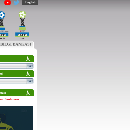
English
BİLGİ BANKASI
eri
ması
on Planlaması