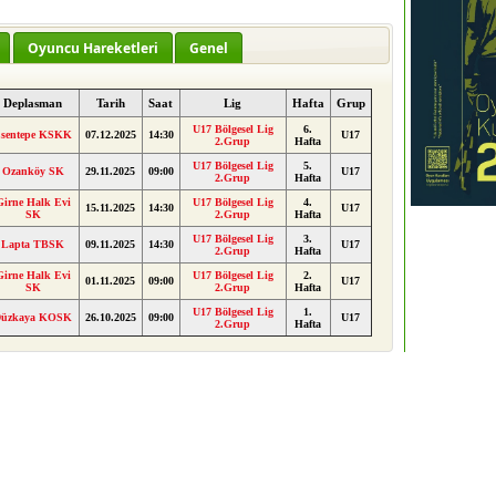
Oyuncu Hareketleri
Genel
Deplasman
Tarih
Saat
Lig
Hafta
Grup
U17 Bölgesel Lig
6.
sentepe KSKK
07.12.2025
14:30
U17
2.Grup
Hafta
U17 Bölgesel Lig
5.
Ozanköy SK
29.11.2025
09:00
U17
2.Grup
Hafta
Girne Halk Evi
U17 Bölgesel Lig
4.
15.11.2025
14:30
U17
SK
2.Grup
Hafta
U17 Bölgesel Lig
3.
Lapta TBSK
09.11.2025
14:30
U17
2.Grup
Hafta
Girne Halk Evi
U17 Bölgesel Lig
2.
01.11.2025
09:00
U17
SK
2.Grup
Hafta
U17 Bölgesel Lig
1.
Düzkaya KOSK
26.10.2025
09:00
U17
2.Grup
Hafta