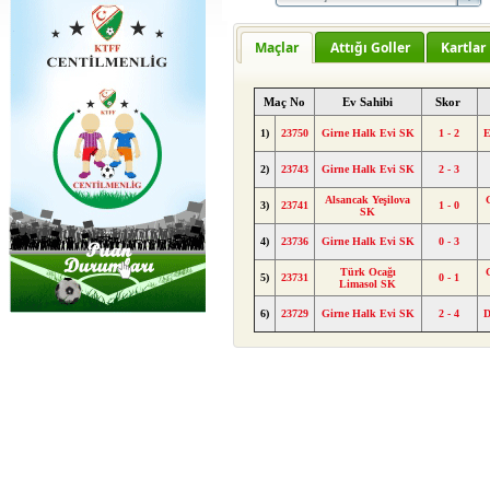
Maçlar
Attığı Goller
Kartlar
Maç No
Ev Sahibi
Skor
1)
23750
Girne Halk Evi SK
1 - 2
E
2)
23743
Girne Halk Evi SK
2 - 3
Alsancak Yeşilova
3)
23741
1 - 0
SK
4)
23736
Girne Halk Evi SK
0 - 3
Türk Ocağı
5)
23731
0 - 1
Limasol SK
6)
23729
Girne Halk Evi SK
2 - 4