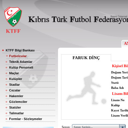
A
KTFF Bilgi Bankası
Futbolcular
FARUK DİNÇ
Teknik Adamlar
Kişisel Bi
Kulüp Personeli
Doğum Yeri
Maçlar
Doğum Tari
Kulüpler
Statü
Stadlar
Baba Adı
Cezalar
Lisans Bil
Hakemler
Lisans No
Gözlemciler
Kulüp
Statüler
Kayıt Tarih
Talimatlar
Lisans Verili
Formlar - Sözleşmeler
Sezon: