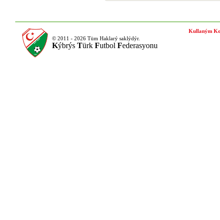
Kullaným Ko
© 2011 - 2026 Tüm Haklarý saklýdýr.
K
ýbrýs
T
ürk
F
utbol
F
ederasyonu