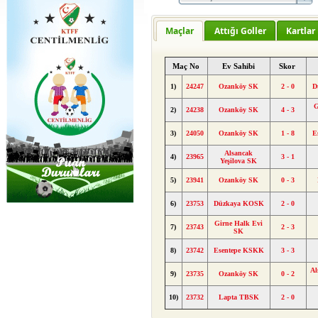
Maçlar
Attığı Goller
Kartlar
Maç No
Ev Sahibi
Skor
1)
24247
Ozanköy SK
2 - 0
D
G
2)
24238
Ozanköy SK
4 - 3
3)
24050
Ozanköy SK
1 - 8
E
Alsancak
4)
23965
3 - 1
Yeşilova SK
5)
23941
Ozanköy SK
0 - 3
6)
23753
Düzkaya KOSK
2 - 0
Girne Halk Evi
7)
23743
2 - 3
SK
8)
23742
Esentepe KSKK
3 - 3
Al
9)
23735
Ozanköy SK
0 - 2
10)
23732
Lapta TBSK
2 - 0