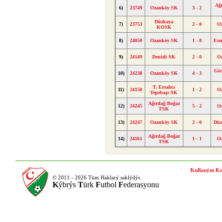
Ağ
6)
23749
Ozanköy SK
3 - 2
Düzkaya
7)
23753
2 - 0
O
KOSK
8)
24050
Ozanköy SK
1 - 8
Ese
9)
24149
Denizli SK
2 - 0
O
Gir
10)
24238
Ozanköy SK
4 - 3
T. Ersalıcı
11)
24150
1 - 2
O
Tepebaşı SK
Ağırdağ Boğaz
12)
24245
5 - 2
O
TSK
13)
24247
Ozanköy SK
2 - 0
Dü
Ağırdağ Boğaz
14)
24161
1 - 1
O
TSK
Kullaným Ko
© 2011 - 2026 Tüm Haklarý saklýdýr.
K
ýbrýs
T
ürk
F
utbol
F
ederasyonu