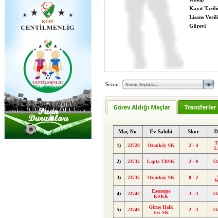
Kayıt Tarih
Lisans Verili
Görevi
Sezon:
Görev Aldığı Maçlar
Transferler
Maç No
Ev Sahibi
Skor
D
T
1)
23728
Ozanköy SK
2 - 4
L
2)
23732
Lapta TBSK
2 - 0
O
3)
23735
Ozanköy SK
0 - 2
Y
Esentepe
4)
23742
3 - 3
O
KSKK
Girne Halk
5)
23743
2 - 3
O
Evi SK