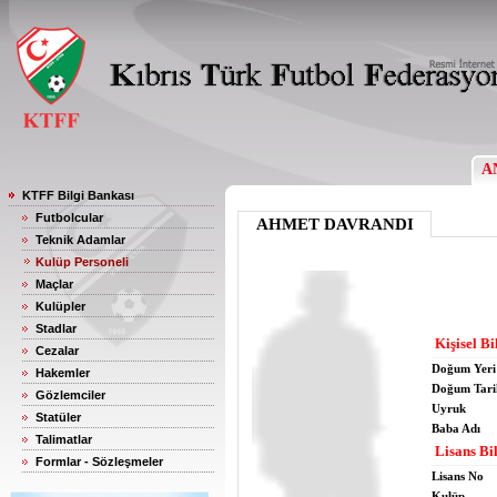
A
KTFF Bilgi Bankası
Futbolcular
AHMET DAVRANDI
Teknik Adamlar
Kulüp Personeli
Maçlar
Kulüpler
Stadlar
Kişisel Bi
Cezalar
Doğum Yeri
Hakemler
Doğum Tari
Gözlemciler
Uyruk
Statüler
Baba Adı
Talimatlar
Lisans Bil
Formlar - Sözleşmeler
Lisans No
Kulüp