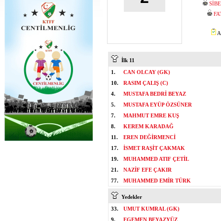
SİB
FA
A
İlk 11
1.
CAN OLCAY (GK)
10.
RASIM ÇALIŞ (C)
4.
MUSTAFA BEDRİ BEYAZ
5.
MUSTAFA EYÜP ÖZSÜNER
7.
MAHMUT EMRE KUŞ
8.
KEREM KARADAĞ
11.
EREN DEĞİRMENCİ
17.
İSMET RAŞİT ÇAKMAK
19.
MUHAMMED ATIF ÇETİL
21.
NAZİF EFE ÇAKIR
77.
MUHAMMED EMİR TÜRK
Yedekler
33.
UMUT KUMRAL (GK)
9.
EGEMEN BEYAZYÜZ