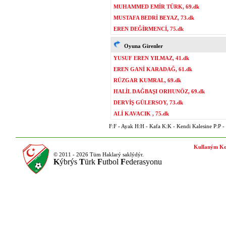
MUHAMMED EMİR TÜRK, 69.dk
MUSTAFA BEDRİ BEYAZ, 73.dk
EREN DEĞİRMENCİ, 75.dk
Oyuna Girenler
YUSUF EREN YILMAZ, 41.dk
EREN GANİ KARADAĞ, 61.dk
RÜZGAR KUMRAL, 69.dk
HALİL DAĞBAŞI ORHUNÖZ, 69.dk
DERVİŞ GÜLERSOY, 73.dk
ALİ KAVACIK , 75.dk
F:F - Ayak H:H - Kafa K:K - Kendi Kalesine P:P - P
Kullaným Ko
© 2011 - 2026 Tüm Haklarý saklýdýr.
K
ýbrýs
T
ürk
F
utbol
F
ederasyonu