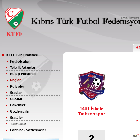
A
KTFF Bilgi Bankası
Futbolcular
Teknik Adamlar
Kulüp Personeli
Maçlar
Kulüpler
Stadlar
Cezalar
Hakemler
1461 İskele
Gözlemciler
Trabzonspor
Statüler
Talimatlar
Formlar - Sözleşmeler
2
R