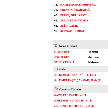
16.
HALİL DAĞBAŞI ORHUNÖZ
20.
EREN GANİ KARADAĞ
42.
DERVİŞ GÜLERSOY
61.
YUSUF EREN YILMAZ
94.
ALİ KAVACIK
97.
RÜZGAR KUMRAL
Kulüp Personeli
FATMA KUŞ
Yönetici
ZAFER KUŞ
Antrenör
SALİH CEVİZLİ
Malzemeci
Goller
KEREM KARADAĞ, 30.dk (F)
İSMET RAŞİT ÇAKMAK, 58.dk (F)
Oyundan Çıkanlar
NAZİF EFE ÇAKIR , 41.dk
İSMET RAŞİT ÇAKMAK, 61.dk
MUHAMMED ATIF ÇETİL, 69.dk